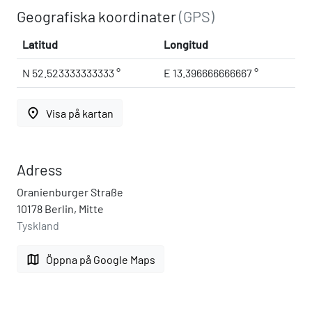
Geografiska koordinater
(GPS)
Latitud
Longitud
N 52.523333333333 °
E 13.396666666667 °
place
Visa på kartan
Adress
Oranienburger Straße
10178 Berlin, Mitte
Tyskland
map
Öppna på Google Maps