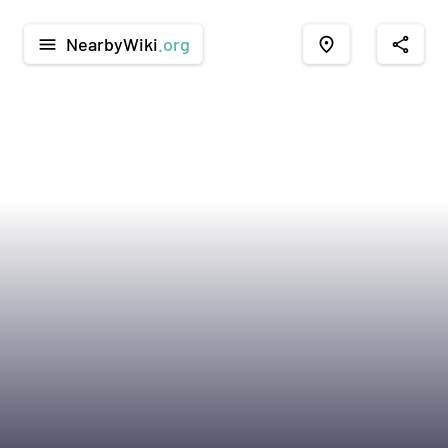
NearbyWiki
.org
menu
place
share