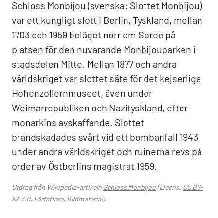
Schloss Monbijou (svenska: Slottet Monbijou)
var ett kungligt slott i Berlin, Tyskland, mellan
1703 och 1959 beläget norr om Spree på
platsen för den nuvarande Monbijouparken i
stadsdelen Mitte. Mellan 1877 och andra
världskriget var slottet säte för det kejserliga
Hohenzollernmuseet, även under
Weimarrepubliken och Nazityskland, efter
monarkins avskaffande. Slottet
brandskadades svårt vid ett bombanfall 1943
under andra världskriget och ruinerna revs på
order av Östberlins magistrat 1959.
Utdrag från Wikipedia-artikeln
Schloss Monbijou
(Licens:
CC BY-
SA 3.0
,
Författare
,
Bildmaterial
).