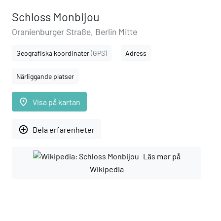
Schloss Monbijou
Oranienburger Straße, Berlin Mitte
Geografiska koordinater
(GPS)
Adress
Närliggande platser
place
Visa på kartan
add_circle_outline
Dela erfarenheter
Läs mer på
Wikipedia