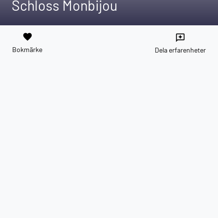
Schloss Monbijou
favorite
reviews
Bokmärke
Dela erfarenheter