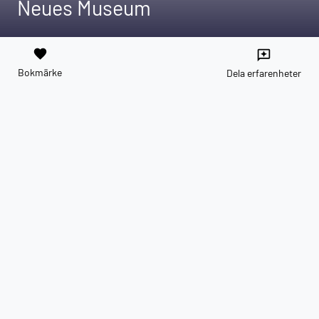
Neues Museum
favorite
reviews
Bokmärke
Dela erfarenheter