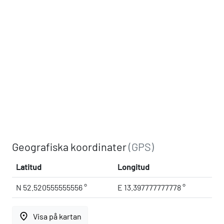
Geografiska koordinater
(GPS)
Latitud
Longitud
N 52.520555555556 °
E 13.397777777778 °
place
Visa på kartan