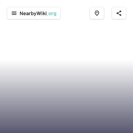
NearbyWiki
.org
menu
place
share