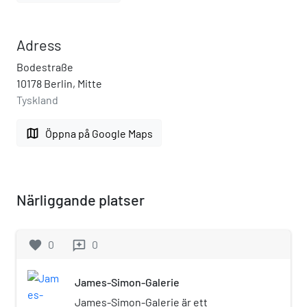
Adress
Bodestraße
10178 Berlin, Mitte
Tyskland
map
Öppna på Google Maps
Närliggande platser
favorite
0
0
reviews
James-Simon-Galerie
James-Simon-Galerie är ett