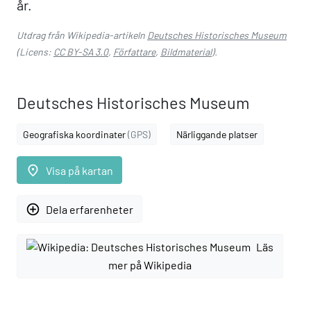
år.
Utdrag från Wikipedia-artikeln
Deutsches Historisches Museum
(Licens:
CC BY-SA 3.0
,
Författare
,
Bildmaterial
).
Deutsches Historisches Museum
Geografiska koordinater
(GPS)
Närliggande platser
place
Visa på kartan
add_circle_outline
Dela erfarenheter
Läs
mer på Wikipedia