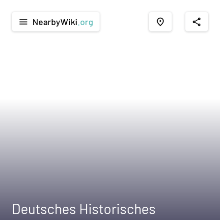
NearbyWiki
.org
menu
place
share
Deutsches Historisches