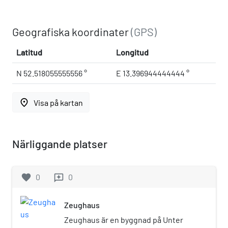
Geografiska koordinater
(GPS)
Latitud
Longitud
N 52.518055555556 °
E 13.396944444444 °
place
Visa på kartan
Närliggande platser
favorite
0
0
reviews
Zeughaus
Zeughaus är en byggnad på Unter