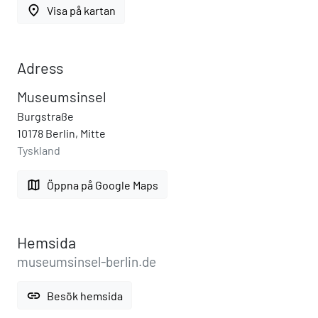
place
Visa på kartan
Adress
Museumsinsel
Burgstraße
10178 Berlin, Mitte
Tyskland
map
Öppna på Google Maps
Hemsida
museumsinsel-berlin.de
link
Besök hemsida