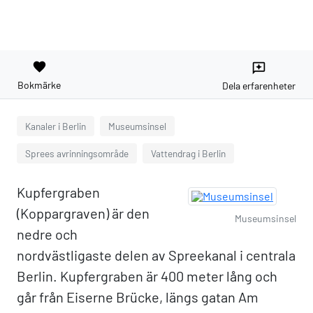
favorite
reviews
Bokmärke
Dela erfarenheter
Kanaler i Berlin
Museumsinsel
Sprees avrinningsområde
Vattendrag i Berlin
Kupfergraben
(Koppargraven) är den
Museumsinsel
nedre och
nordvästligaste delen av Spreekanal i centrala
Berlin. Kupfergraben är 400 meter lång och
går från Eiserne Brücke, längs gatan Am