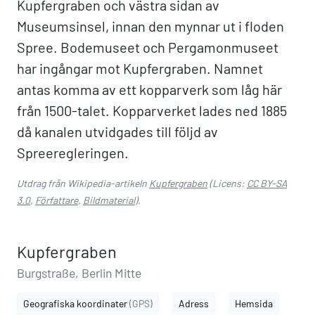
Kupfergraben och västra sidan av
Museumsinsel, innan den mynnar ut i floden
Spree. Bodemuseet och Pergamonmuseet
har ingångar mot Kupfergraben. Namnet
antas komma av ett kopparverk som låg här
från 1500-talet. Kopparverket lades ned 1885
då kanalen utvidgades till följd av
Spreeregleringen.
Utdrag från Wikipedia-artikeln
Kupfergraben
(Licens:
CC BY-SA
3.0
,
Författare
,
Bildmaterial
).
Kupfergraben
Burgstraße, Berlin Mitte
Geografiska koordinater
(GPS)
Adress
Hemsida