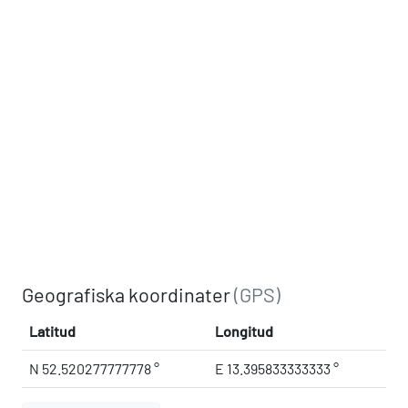
Geografiska koordinater
(GPS)
Latitud
Longitud
N 52.520277777778 °
E 13.395833333333 °