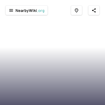
NearbyWiki
.org
menu
place
share