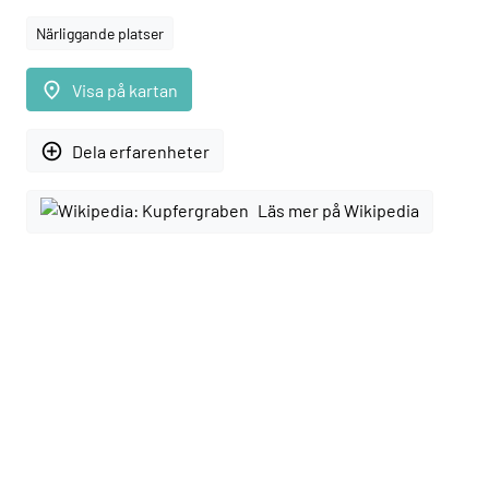
Närliggande platser
place
Visa på kartan
add_circle_outline
Dela erfarenheter
Läs mer på Wikipedia