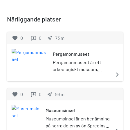
Närliggande platser
favorite
0
0
near_me
73
m
reviews
Pergamonmuseet
Pergamonmuseet är ett
arkeologiskt museum,
navigate_next
beläget på Museumsinsel i
Berlin. Bland museets mest
kända utställningsobjekt
favorite
0
0
near_me
99
m
reviews
finns den blå Ishtarporten
och Pergamonaltaret.
Museumsinsel
Museet ritades av Alfred
Messel och uppfördes efter
Museumsinsel är en benämning
dennes död 1910–1930 under
på norra delen av ön Spreeinsel i