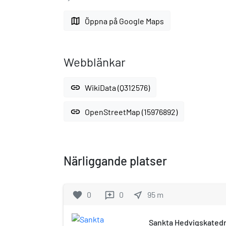
map
Öppna på Google Maps
Webblänkar
link
WikiData (Q312576)
link
OpenStreetMap (15976892)
Närliggande platser
favorite
0
0
near_me
95
m
reviews
Sankta Hedvigskatedra