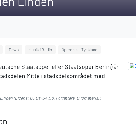
den Linden
Dewp
Musik i Berlin
Operahus i Tyskland
utsche Staatsoper eller Staatsoper Berlin) är
 stadsdelen Mitte i stadsdelsområdet med
 Linden
(Licens:
CC BY-SA 3.0
,
Författare
,
Bildmaterial
).
en