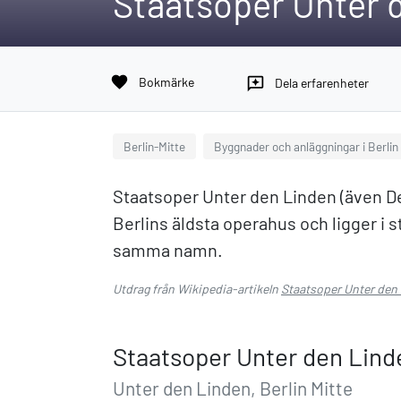
Staatsoper Unter 
favorite
Bokmärke
reviews
Dela erfarenheter
Berlin-Mitte
Byggnader och anläggningar i Berlin
Staatsoper Unter den Linden (även De
Berlins äldsta operahus och ligger i
samma namn.
Utdrag från Wikipedia-artikeln
Staatsoper Unter den
Staatsoper Unter den Lind
Unter den Linden, Berlin Mitte