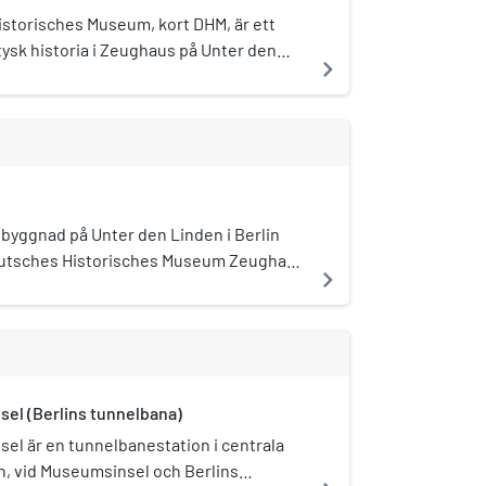
storisches Museum, kort DHM, är ett
ysk historia i Zeughaus på Unter den
navigate_next
in. Museet är ett av Berlins mest besökta
 000 besökare per år.
byggnad på Unter den Linden i Berlin
utsches Historisches Museum Zeughaus
navigate_next
penarsenal (tyghus) och här lagrades en
0 000 gevär. Byggnaden började uppföras
ing av arkitekten Johann Arnold Nering,
er av Andreas Schlüter och fick sin
 av Jean de Bodt.
el (Berlins tunnelbana)
el är en tunnelbanestation i centrala
in, vid Museumsinsel och Berlins