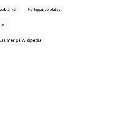
ebblänkar
Närliggande platser
ter
Läs mer på Wikipedia