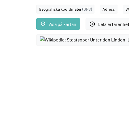
Geografiska koordinater
(GPS)
Adress
W
place
add_circle_outline
Visa på kartan
Dela erfarenhe