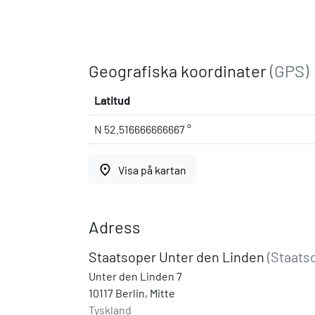
Geografiska koordinater
(GPS)
Latitud
N 52.516666666667 °
place
Visa på kartan
Adress
Staatsoper Unter den Linden
(Staats
Unter den Linden 7
10117 Berlin, Mitte
Tyskland