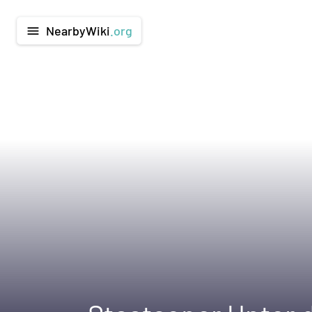
NearbyWiki
.org
menu