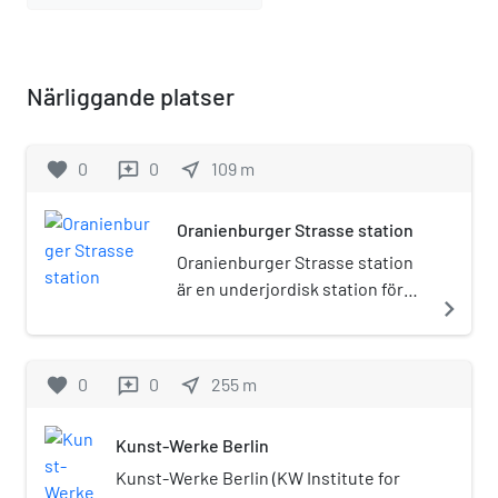
Närliggande platser
favorite
0
0
near_me
109
m
reviews
Oranienburger Strasse station
Oranienburger Strasse station
är en underjordisk station för
navigate_next
Berlins pendeltåg (S-bahn) som
ligger i Berlin Nord-Süd-Tunnel
under gatan Oranienburger
favorite
0
0
near_me
255
m
reviews
Strasse. Stationen invigdes
1936. När Berlin var en delad
Kunst-Werke Berlin
stad stannade inga tåg på
stationen, stationen var då en
Kunst-Werke Berlin (KW Institute for