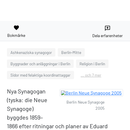
favorite
reviews
Bokmärke
Dela erfarenheter
Ashkenaziska synagogor
Berlin-Mitte
Byggnader och anläggningar i Berlin
Religion i Berlin
Sidor med felaktiga koordinattaggar
... och 7 mer
Nya Synagogan
(tyska: die Neue
Berlin Neue Synagoge
Synagoge)
2005
byggdes 1859–
1866 efter ritningar och planer av Eduard