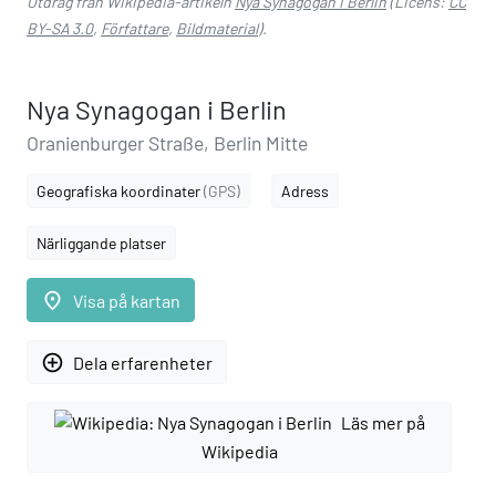
Utdrag från Wikipedia-artikeln
Nya Synagogan i Berlin
(Licens:
CC
BY-SA 3.0
,
Författare
,
Bildmaterial
).
Nya Synagogan i Berlin
Oranienburger Straße, Berlin Mitte
Geografiska koordinater
(GPS)
Adress
Närliggande platser
place
Visa på kartan
add_circle_outline
Dela erfarenheter
Läs mer på
Wikipedia