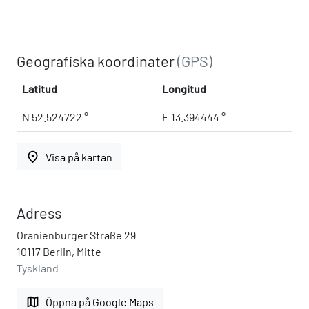
Geografiska koordinater
(GPS)
Latitud
Longitud
N 52.524722 °
E 13.394444 °
place
Visa på kartan
Adress
Oranienburger Straße 29
10117 Berlin, Mitte
Tyskland
map
Öppna på Google Maps