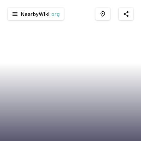
NearbyWiki
.org
menu
place
share