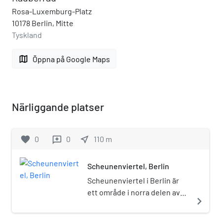
Rosa-Luxemburg-Platz
10178 Berlin, Mitte
Tyskland
map
Öppna på Google Maps
Närliggande platser
favorite
0
0
near_me
110
m
reviews
Scheunenviertel, Berlin
Scheunenviertel i Berlin är
ett område i norra delen av
navigate_next
stadsdelen Mitte i Berlins
historiska centrum, beläget