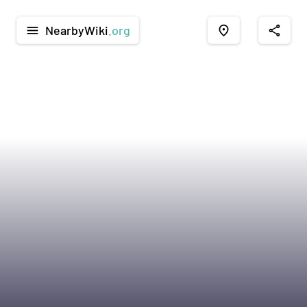
NearbyWiki
.org
menu
place
share