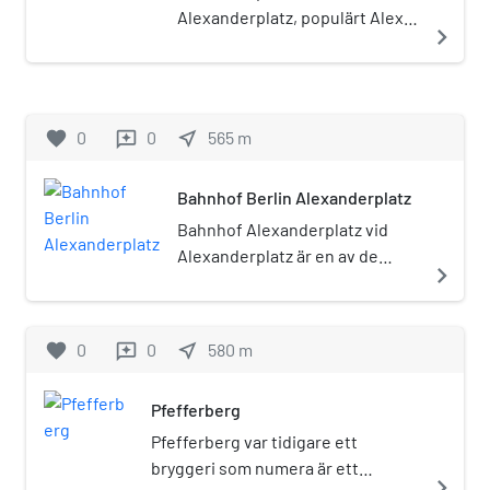
1933 stängdes det. SA besatte
kulturscenen. 1999 lämnade Uta Burger
känt under namnet Stadt Berlin och
Alexanderplatz, populärt Alex)
navigate_next
byggnaden den 8 mars 1933 och
över lokalen till Karl-Heinz Heymann,
senare som Forum Hotel. Hotellet
är ett välkänt och historiskt
kallade den Horst-Wessel-Haus.
Bert Papenfuß-Gorek och Uwe Schilling
byggdes i samband med att man byggde
betydelsefullt torg i stadsdelen
Nu kom det att användas som ett
och den återinvigdes 10 november 1999
om Alexanderplatz på 1960-talet.
Mitte samt knutpunkt för
”vilt” koncentrationsläger för att
och ser ut som på DDR-tiden med några
Hotellbyggnaden uppfördes 1967-1970.
kollektivtrafiken i den östra
favorite
0
0
near_me
565
m
reviews
tortera nazimotståndare,
få ändringar. Kaffee Burger har blivit
Det öppnade 7 oktober 1970 som
delen av centrala Berlin. Det är
sedermera nyttjas av politiska
känt för en vidare krets genom bland
Interhotel Stadt Berlin med 2 000 bäddar
med sina 360 000 dagliga
polisens avdelning för
annat Russendisko som arrangeras av
Bahnhof Berlin Alexanderplatz
i 1 006 rum. Hotellets främsta funktion då
besökare (2009) en av Europas
bolsjevismbekämpning, därefter
Wladimir Kaminer. Andra
var att härbärgera delegationer från
mest trafikerade platser.
Bahnhof Alexanderplatz vid
av Gestapo. Efter en ombyggnad
kulturarrangemang arrangeras eller har
stater i Warszawapakten. Efter murens
Fernsehturm, Berlins berömda
Alexanderplatz är en av de
tjänade den från 1935 som säte för
navigate_next
arrangerats av bland andra Heim & Welt
fall 1989 fick hotellet det nya namnet
TV-torn och tillika en av
viktigaste knutpunkterna för
den preussiska
och Verbrecher Verlag och enskilda
Hotel Forum. Det renoverades i olika
stadens främsta
regionaltåg, pendeltåg och
finansförvaltningens
författare. 2020 har Kaffee Burger
omgångar där bland annat fasaden
signaturbyggnader, reser sig
tunnelbana i östra Berlin.
favorite
0
0
lantmäterimyndighet och från 1937
near_me
580
m
reviews
stängt permanent.
renoverades 2005.
omedelbart väster om torget,
Utanför stationen finns även
för SA-Gruppe Berlin-
och ytterligare några hundra
flera spårvägslinjer.
Brandenburg. Under andra
Pfefferberg
meter västerut återfinns
världskriget förstördes huset
Berlins medeltida centrum
Pfefferberg var tidigare ett
delvis. 1949 byggdes det upp på
samt flera av stadens främsta
bryggeri som numera är ett
nytt med smärre
navigate_next
historiska och kejserliga