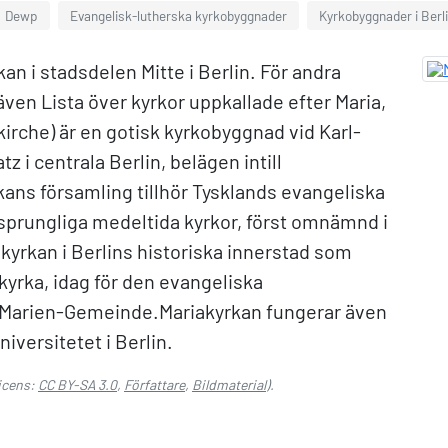
Dewp
Evangelisk-lutherska kyrkobyggnader
Kyrkobyggnader i Berl
an i stadsdelen Mitte i Berlin. För andra
ven Lista över kyrkor uppkallade efter Maria,
irche) är en gotisk kyrkobyggnad vid Karl-
 i centrala Berlin, belägen intill
ans församling tillhör Tysklands evangeliska
rsprungliga medeltida kyrkor, först omnämnd i
 kyrkan i Berlins historiska innerstad som
kyrka, idag för den evangeliska
. Marien-Gemeinde.Mariakyrkan fungerar även
versitetet i Berlin.
icens:
CC BY-SA 3.0
,
Författare
,
Bildmaterial
).