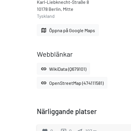
Karl-Liebknecht-Straße 8
10178 Berlin, Mitte
Tyskland
map
Öppna på Google Maps
Webblänkar
link
WikiData (Q679101)
link
OpenStreetMap (474111581)
Närliggande platser
0
0
107
m