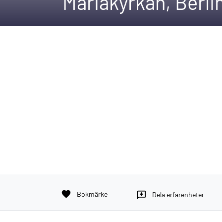
Mariakyrkan, Berli
favorite
Bokmärke
reviews
Dela erfarenheter