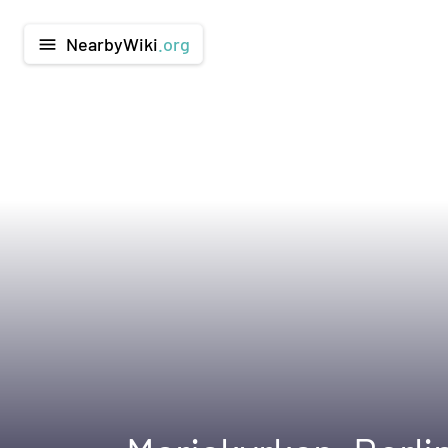
NearbyWiki
.org
menu