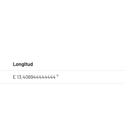
Longitud
E 13.406944444444 °