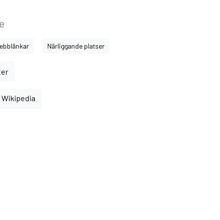
e
ebblänkar
Närliggande platser
ter
 Wikipedia