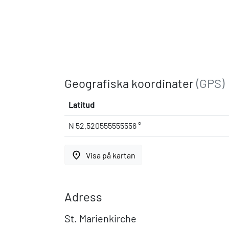
Geografiska koordinater
(GPS)
Latitud
N 52.520555555556 °
place
Visa på kartan
Adress
St. Marienkirche