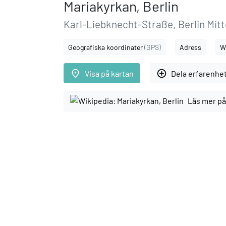
Mariakyrkan, Berlin
Karl-Liebknecht-Straße, Berlin Mitt
Geografiska koordinater
(GPS)
Adress
W
place
add_circle_outline
Visa på kartan
Dela erfarenhe
Läs mer på