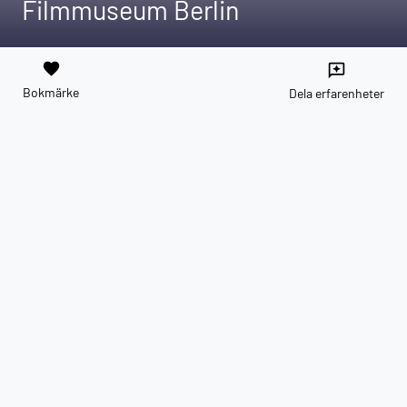
Filmmuseum Berlin
favorite
reviews
Bokmärke
Dela erfarenheter