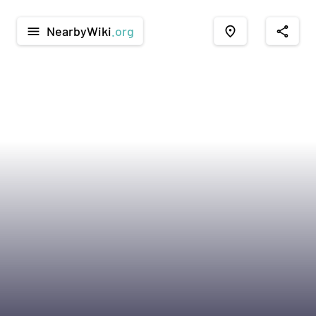
NearbyWiki
.org
menu
place
share