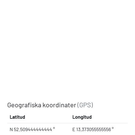
Geografiska koordinater
(GPS)
Latitud
Longitud
N 52.509444444444 °
E 13.373055555556 °