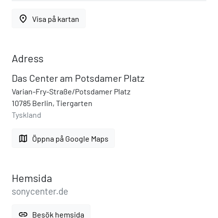
place
Visa på kartan
Adress
Das Center am Potsdamer Platz
Varian-Fry-Straße/Potsdamer Platz
10785 Berlin, Tiergarten
Tyskland
map
Öppna på Google Maps
Hemsida
sonycenter.de
link
Besök hemsida