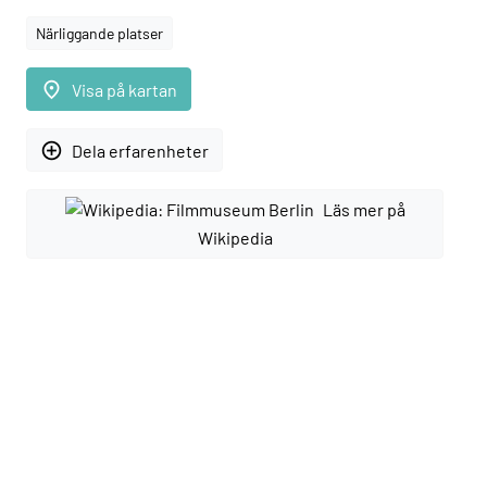
Närliggande platser
place
Visa på kartan
add_circle_outline
Dela erfarenheter
Läs mer på
Wikipedia