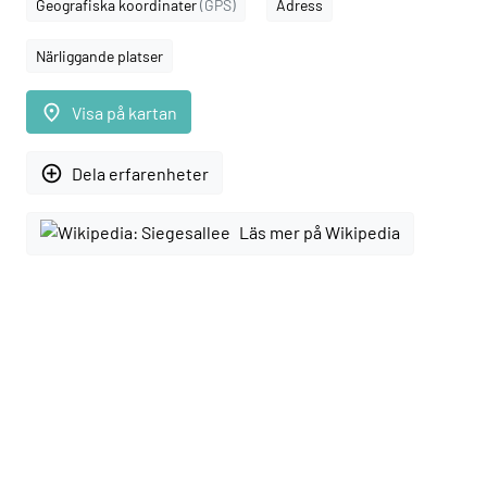
Geografiska koordinater
(GPS)
Adress
Närliggande platser
place
Visa på kartan
add_circle_outline
Dela erfarenheter
Läs mer på Wikipedia