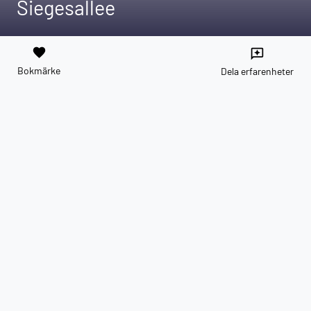
Siegesallee
favorite
reviews
Bokmärke
Dela erfarenheter