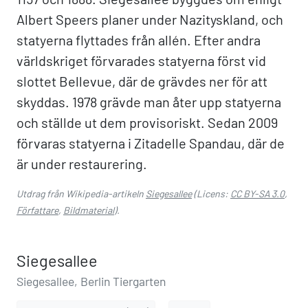
Albert Speers planer under Nazityskland, och
statyerna flyttades från allén. Efter andra
världskriget förvarades statyerna först vid
slottet Bellevue, där de grävdes ner för att
skyddas. 1978 grävde man åter upp statyerna
och ställde ut dem provisoriskt. Sedan 2009
förvaras statyerna i Zitadelle Spandau, där de
är under restaurering.
Utdrag från Wikipedia-artikeln
Siegesallee
(Licens:
CC BY-SA 3.0
,
Författare
,
Bildmaterial
).
Siegesallee
Siegesallee, Berlin Tiergarten