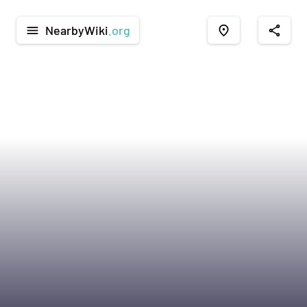
NearbyWiki
.org
menu
place
share