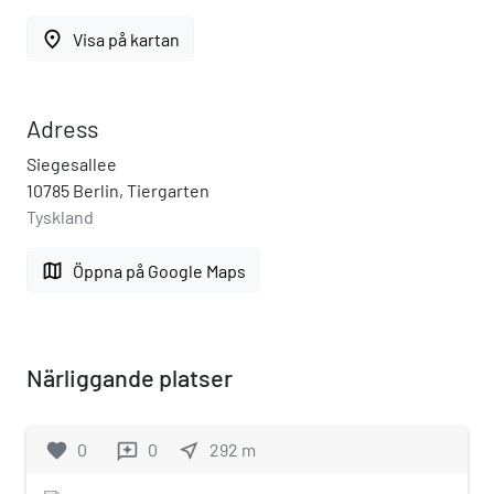
place
Visa på kartan
Adress
Siegesallee
10785 Berlin, Tiergarten
Tyskland
map
Öppna på Google Maps
Närliggande platser
favorite
0
0
near_me
292
m
reviews