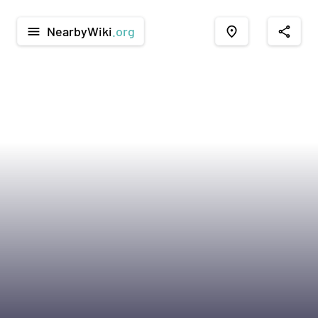
NearbyWiki
.org
menu
place
share