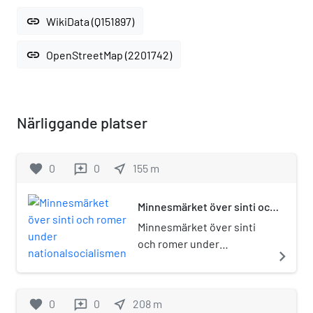
link
WikiData (Q151897)
link
OpenStreetMap (2201742)
Närliggande platser
favorite
0
0
near_me
155
m
reviews
Minnesmärket över sinti och
romer under
Minnesmärket över sinti
nationalsocialismen
och romer under
navigate_next
nationalsocialismen
(tyska: Denkmal für die im
Nationalsozialismus
favorite
0
0
near_me
208
m
reviews
ermordeten Sinti und