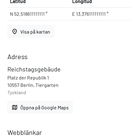
Latitud
Longitud
N 52.518611111111 °
E 13.376111111111 °
place
Visa på kartan
Adress
Reichstagsgebäude
Platz der Republik 1
10557 Berlin, Tiergarten
Tyskland
map
Öppna på Google Maps
Webblänkar