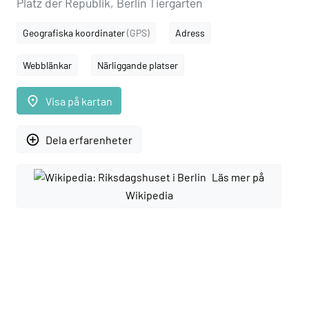
Platz der Republik, Berlin Tiergarten
Geografiska koordinater
(GPS)
Adress
Webblänkar
Närliggande platser
place
Visa på kartan
add_circle_outline
Dela erfarenheter
Läs mer på
Wikipedia