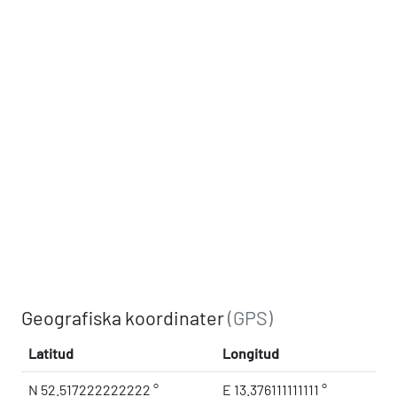
Geografiska koordinater
(GPS)
Latitud
Longitud
N 52.517222222222 °
E 13.376111111111 °