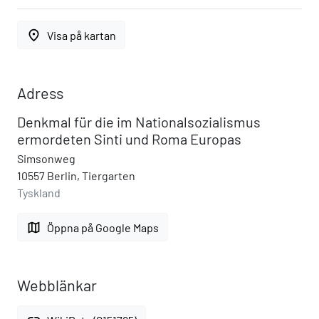
place
Visa på kartan
Adress
Denkmal für die im Nationalsozialismus
ermordeten Sinti und Roma Europas
Simsonweg
10557 Berlin, Tiergarten
Tyskland
map
Öppna på Google Maps
Webblänkar