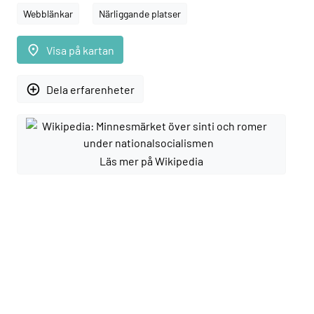
Webblänkar
Närliggande platser
place
Visa på kartan
add_circle_outline
Dela erfarenheter
Läs mer på Wikipedia