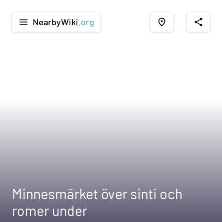
NearbyWiki
.org
menu
place
share
Minnesmärket över sinti och
romer under