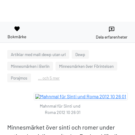
favorite
reviews
Bokmärke
Dela erfarenheter
Artiklar med mall:dewp utan url
Dewp
Minnesmärken i Berlin
Minnesmärken över Förintelsen
Porajmos
... och 5 mer
Mahnmal für Sinti und
Roma 2012 10 26 01
Minnesmärket över sinti och romer under