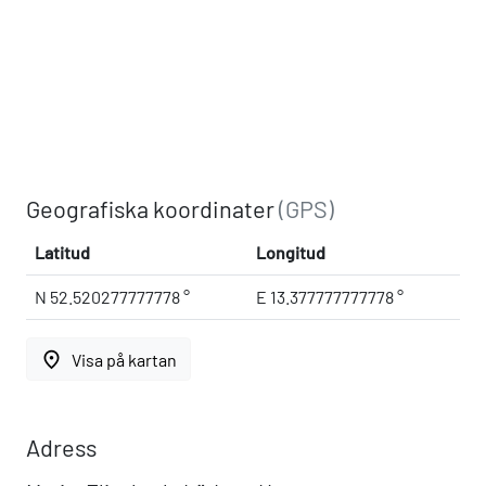
Geografiska koordinater
(GPS)
Latitud
Longitud
N 52.520277777778 °
E 13.377777777778 °
place
Visa på kartan
Adress