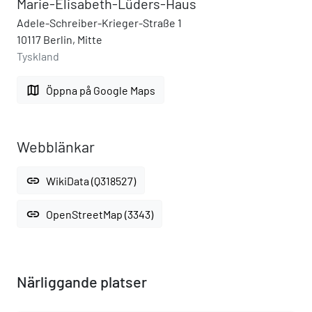
Marie-Elisabeth-Lüders-Haus
Adele-Schreiber-Krieger-Straße 1
10117 Berlin, Mitte
Tyskland
map
Öppna på Google Maps
Webblänkar
link
WikiData (Q318527)
link
OpenStreetMap (3343)
Närliggande platser