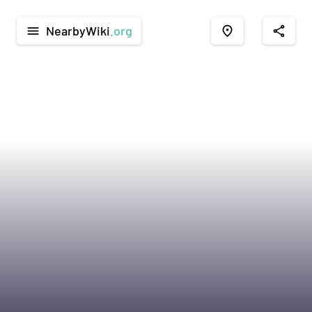
NearbyWiki
.org
menu
place
share