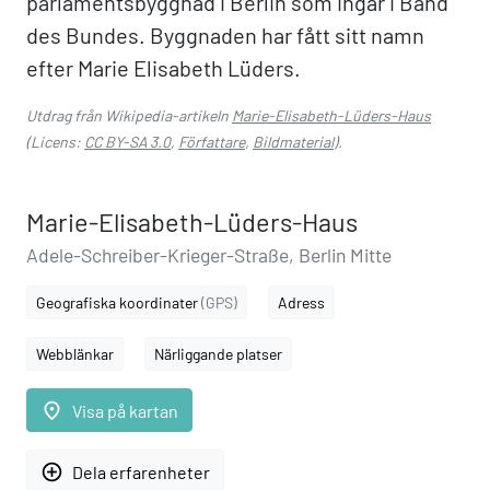
parlamentsbyggnad i Berlin som ingår i Band
des Bundes. Byggnaden har fått sitt namn
efter Marie Elisabeth Lüders.
Utdrag från Wikipedia-artikeln
Marie-Elisabeth-Lüders-Haus
(Licens:
CC BY-SA 3.0
,
Författare
,
Bildmaterial
).
Marie-Elisabeth-Lüders-Haus
Adele-Schreiber-Krieger-Straße, Berlin Mitte
Geografiska koordinater
(GPS)
Adress
Webblänkar
Närliggande platser
place
Visa på kartan
add_circle_outline
Dela erfarenheter