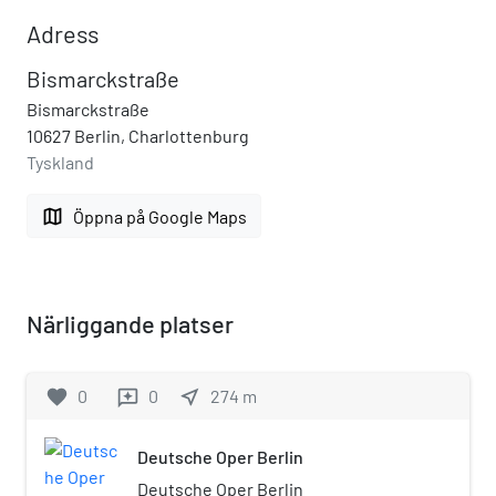
Adress
Bismarckstraße
Bismarckstraße
10627 Berlin, Charlottenburg
Tyskland
map
Öppna på Google Maps
Närliggande platser
favorite
0
0
near_me
274
m
reviews
Deutsche Oper Berlin
Deutsche Oper Berlin