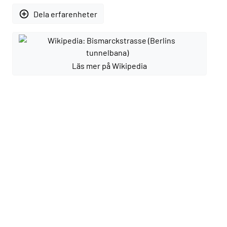
add_circle_outline
Dela erfarenheter
Läs mer på Wikipedia