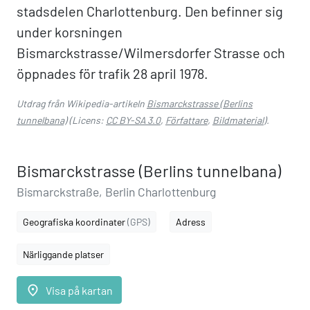
stadsdelen Charlottenburg. Den befinner sig
under korsningen
Bismarckstrasse/Wilmersdorfer Strasse och
öppnades för trafik 28 april 1978.
Utdrag från Wikipedia-artikeln
Bismarckstrasse (Berlins
tunnelbana)
(Licens:
CC BY-SA 3.0
,
Författare
,
Bildmaterial
).
Bismarckstrasse (Berlins tunnelbana)
Bismarckstraße, Berlin Charlottenburg
Geografiska koordinater
(GPS)
Adress
Närliggande platser
place
Visa på kartan