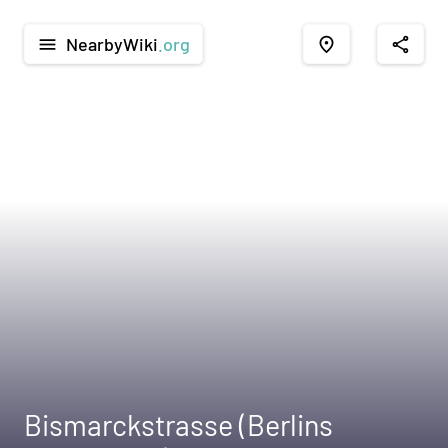
NearbyWiki
.org
menu
place
share
Bismarckstrasse (Berlins