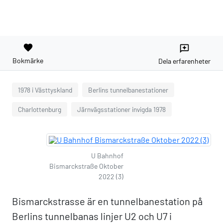
favorite
reviews
Bokmärke
Dela erfarenheter
1978 i Västtyskland
Berlins tunnelbanestationer
Charlottenburg
Järnvägsstationer invigda 1978
U Bahnhof
Bismarckstraße Oktober
2022 (3)
Bismarckstrasse är en tunnelbanestation på
Berlins tunnelbanas linjer U2 och U7 i