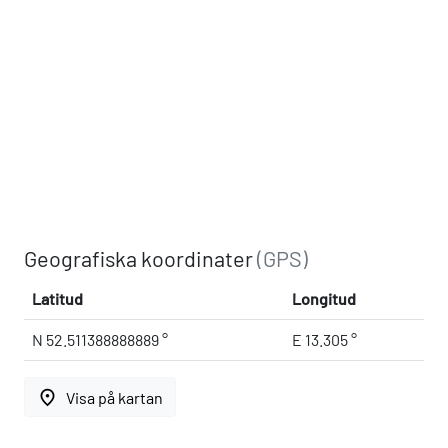
Geografiska koordinater
(GPS)
Latitud
Longitud
N 52.511388888889 °
E 13.305 °
place
Visa på kartan