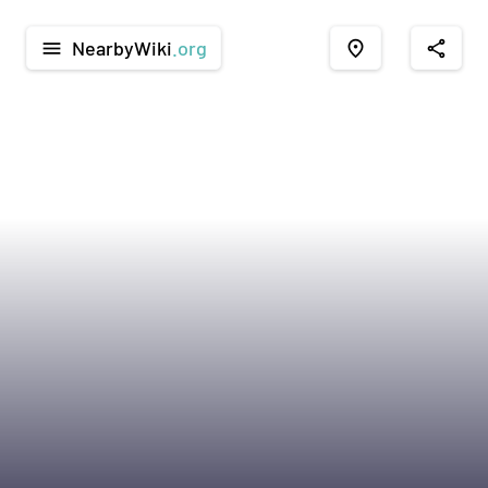
NearbyWiki
.org
menu
place
share