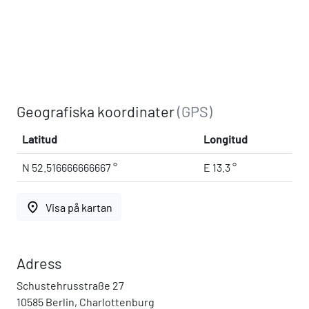
Geografiska koordinater
(GPS)
Latitud
Longitud
N 52.516666666667 °
E 13.3 °
place
Visa på kartan
Adress
Schustehrusstraße 27
10585 Berlin, Charlottenburg