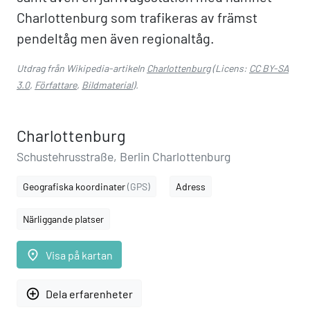
Charlottenburg som trafikeras av främst
pendeltåg men även regionaltåg.
Utdrag från Wikipedia-artikeln
Charlottenburg
(Licens:
CC BY-SA
3.0
,
Författare
,
Bildmaterial
).
Charlottenburg
Schustehrusstraße, Berlin Charlottenburg
Geografiska koordinater
(GPS)
Adress
Närliggande platser
place
Visa på kartan
add_circle_outline
Dela erfarenheter