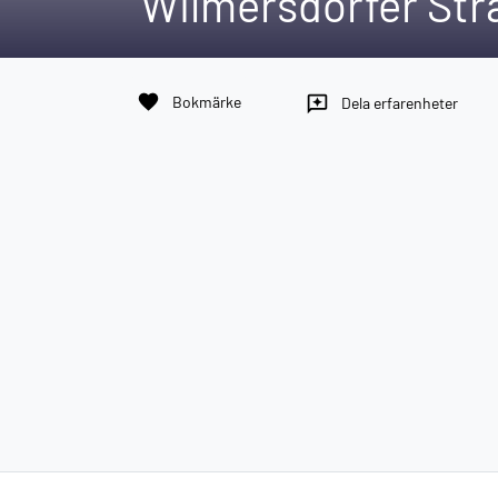
Wilmersdorfer Stra
favorite
Bokmärke
reviews
Dela erfarenheter