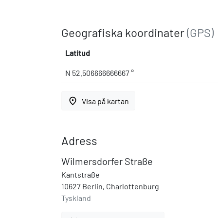
Geografiska koordinater
(GPS)
Latitud
N 52.506666666667 °
place
Visa på kartan
Adress
Wilmersdorfer Straße
Kantstraße
10627 Berlin, Charlottenburg
Tyskland