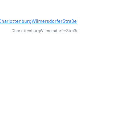
CharlottenburgWilmersdorferStraße