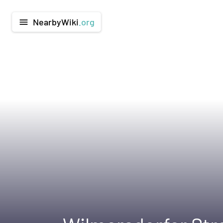
NearbyWiki
.org
menu