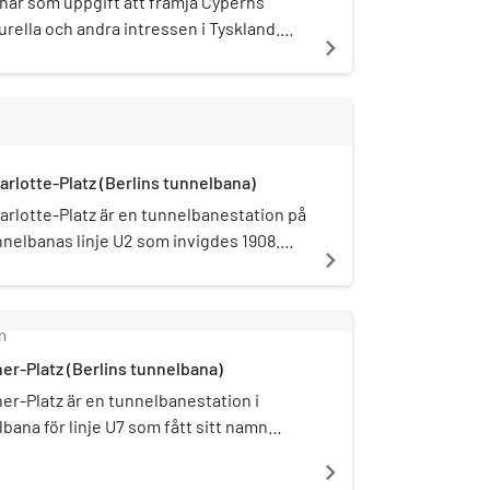
har som uppgift att främja Cyperns
urella och andra intressen i Tyskland.
navigate_next
rfürstendamm 182. Den nuvarande
Hadjimichael.
rlotte-Platz (Berlins tunnelbana)
rlotte-Platz är en tunnelbanestation på
nnelbanas linje U2 som invigdes 1908.
navigate_next
burgs slott ligger på gångavstånd från
m
r-Platz (Berlins tunnelbana)
r-Platz är en tunnelbanestation i
bana för linje U7 som fått sitt namn
 Richard-Wagner-Platz som i sin tur är
navigate_next
er Richard Wagner. Den första stationen