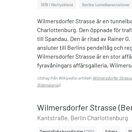
1978 i Västtyskland
Berlins tunnelbanestationer
Wilmersdorfer Strasse är en tunnelban
Charlottenburg. Den öppnade för traf
till Spandau. Den är ritad av Rainer 
ansluter till Berlins pendeltåg och re
Wilmersdorfer Strasse är en stor affä
fyravåningars affärsgalleria, Wilmer
Utdrag från Wikipedia-artikeln
Wilmersdorfer Strasse
Bildmaterial
).
Wilmersdorfer Strasse (Ber
Kantstraße, Berlin Charlottenburg
Geografiska koordinater
(GPS)
Adress
N