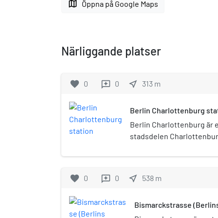
map
Öppna på Google Maps
Närliggande platser
favorite
0
0
near_me
313
m
reviews
Berlin Charlottenburg sta
Berlin Charlottenburg är e
stadsdelen Charlottenburg
trafikeras av Berlins pend
regionaltåg. I anslutning t
tunnelbanestation Wilmers
favorite
0
0
near_me
538
m
reviews
U7. Berlin Charlottenburg
Wilmersdorfer Strasse tu
Bismarckstrasse (Berlin
tillsammans en större kn
och tunnelbana. Wilmersd