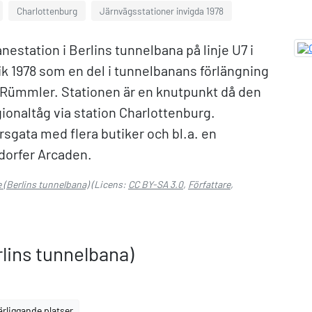
Charlottenburg
Järnvägsstationer invigda 1978
estation i Berlins tunnelbana på linje U7 i
ik 1978 som en del i tunnelbanans förlängning
G. Rümmler. Stationen är en knutpunkt då den
gionaltåg via station Charlottenburg.
rsgata med flera butiker och bl.a. en
sdorfer Arcaden.
 (Berlins tunnelbana)
(Licens:
CC BY-SA 3.0
,
Författare
,
lins tunnelbana)
ärliggande platser