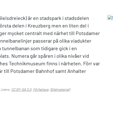
leisdreieck) är en stadspark i stadsdelen
törsta delen i Kreuzberg men en liten del i
gger mycket centralt med närhet till Potsdamer
unnelbanelinjer passerar på olika viadukter
tunnelbanan som tidigare gick i en
lats. Numera går spåren i olika nivåer vid
ches Technikmuseum finns i närheten. Förr var
år till Potsdamer Bahnhof samt Anhalter
Licens:
CC BY-SA 3.0
,
Författare
,
Bildmaterial
).