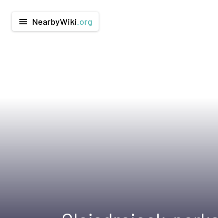
NearbyWiki
.org
menu