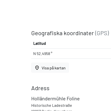
Geografiska koordinater
(GPS)
Latitud
N 52.4958 °
place
Visa på kartan
Adress
Holländermühle Foline
Historische Ladestraße