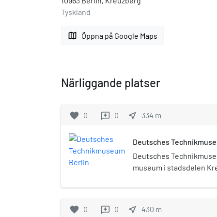
10963 Berlin, Kreuzberg
Tyskland
map
Öppna på Google Maps
Närliggande platser
favorite
0
0
near_me
334
m
reviews
Deutsches Technikmuse
Deutsches Technikmuseum
museum i stadsdelen Kre
öppnades 1982 under na
Verkehr und Technik, i lo
lokstallarna och godsban
favorite
0
0
near_me
430
m
reviews
stationen Anhalter Bahn