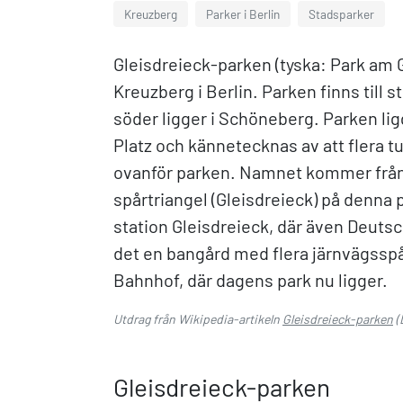
Kreuzberg
Parker i Berlin
Stadsparker
Gleisdreieck-parken (tyska: Park am G
Kreuzberg i Berlin. Parken finns till s
söder ligger i Schöneberg. Parken li
Platz och kännetecknas av att flera t
ovanför parken. Namnet kommer från 
spårtriangel (Gleisdreieck) på denna p
station Gleisdreieck, där även Deuts
det en bangård med flera järnvägssp
Bahnhof, där dagens park nu ligger.
Utdrag från Wikipedia-artikeln
Gleisdreieck-parken
(
Gleisdreieck-parken