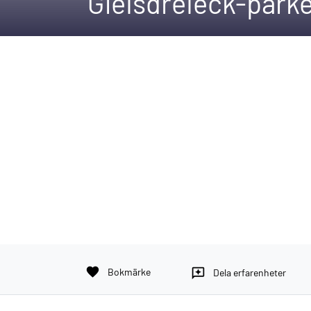
Gleisdreieck-park
favorite
Bokmärke
reviews
Dela erfarenheter