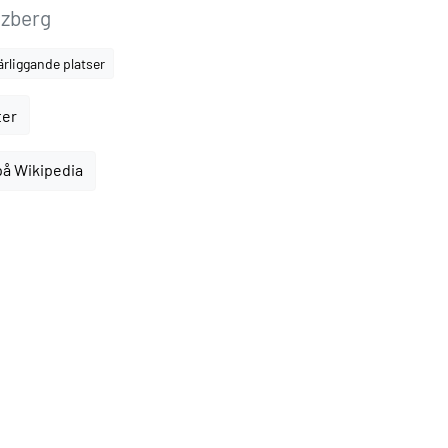
uzberg
ärliggande platser
ter
på Wikipedia