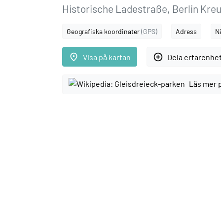
Historische Ladestraße, Berlin Kre
Geografiska koordinater
(GPS)
Adress
N
place
add_circle_outline
Visa på kartan
Dela erfarenhe
Läs mer 