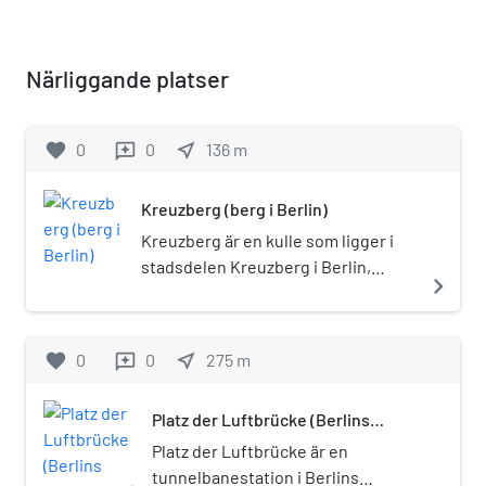
Närliggande platser
favorite
0
0
near_me
136
m
reviews
Kreuzberg (berg i Berlin)
Kreuzberg är en kulle som ligger i
stadsdelen Kreuzberg i Berlin,
navigate_next
Tyskland, med en höjd på 66 meter
över havet. Kullen är känd som
namngivare åt stadsdelen
favorite
0
0
near_me
275
m
reviews
Kreuzberg, samt för det stora
monument i form av ett järnkors
Platz der Luftbrücke (Berlins
som står på kullens topp. Större
tunnelbana)
delen av bergets yta upptas av en
Platz der Luftbrücke är en
park, Viktoriapark. Geologiskt bildar
tunnelbanestation i Berlins