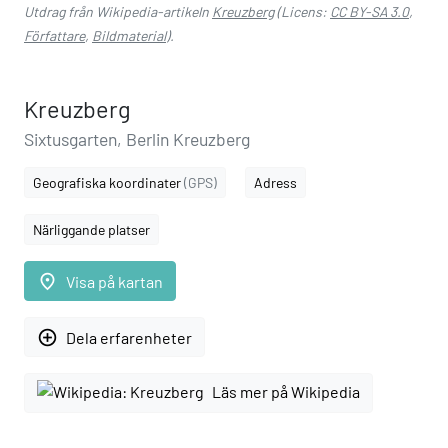
Utdrag från Wikipedia-artikeln
Kreuzberg
(Licens:
CC BY-SA 3.0
,
Författare
,
Bildmaterial
).
Kreuzberg
Sixtusgarten, Berlin Kreuzberg
Geografiska koordinater
(GPS)
Adress
Närliggande platser
place
Visa på kartan
add_circle_outline
Dela erfarenheter
Läs mer på Wikipedia