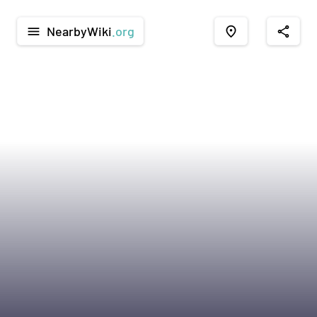
NearbyWiki
.org
menu
place
share