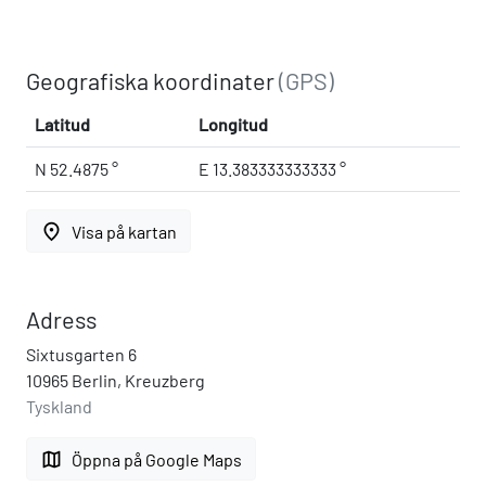
Geografiska koordinater
(GPS)
Latitud
Longitud
N 52.4875 °
E 13.383333333333 °
place
Visa på kartan
Adress
Sixtusgarten 6
10965 Berlin, Kreuzberg
Tyskland
map
Öppna på Google Maps