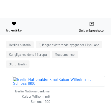
favorite
reviews
Bokmärke
Dela erfarenheter
Berlins historia
Ej längre existerande byggnader i Tyskland
Kungliga residens i Europa
Museumsinsel
Slott i Berlin
Berlin Nationaldenkmal
Kaiser Wilhelm mit
Schloss 1900