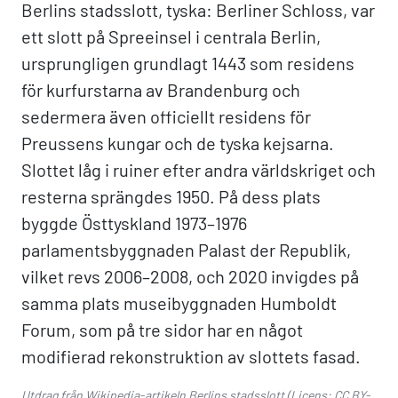
Berlins stadsslott, tyska: Berliner Schloss, var
ett slott på Spreeinsel i centrala Berlin,
ursprungligen grundlagt 1443 som residens
för kurfurstarna av Brandenburg och
sedermera även officiellt residens för
Preussens kungar och de tyska kejsarna.
Slottet låg i ruiner efter andra världskriget och
resterna sprängdes 1950. På dess plats
byggde Östtyskland 1973–1976
parlamentsbyggnaden Palast der Republik,
vilket revs 2006–2008, och 2020 invigdes på
samma plats museibyggnaden Humboldt
Forum, som på tre sidor har en något
modifierad rekonstruktion av slottets fasad.
Utdrag från Wikipedia-artikeln
Berlins stadsslott
(Licens:
CC BY-