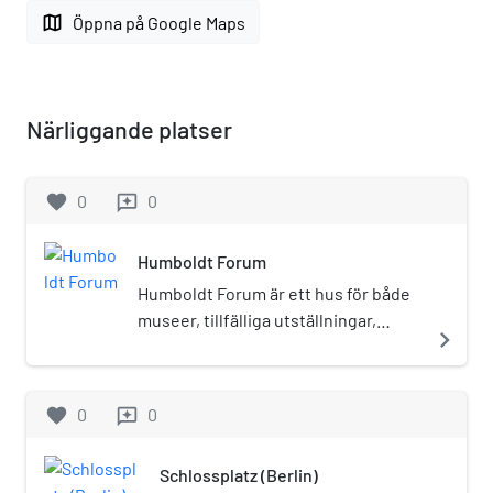
map
Öppna på Google Maps
Närliggande platser
favorite
0
0
reviews
Humboldt Forum
Humboldt Forum är ett hus för både
museer, tillfälliga utställningar,
navigate_next
restauranger, caféer och olika
evenemang. Det ligger sedan 2020
på Spreeinsel, i anslutning till
favorite
0
0
reviews
Museumsinsel i Berlin-Mitte. På
platsen låg tidigare Berlins slott
Schlossplatz (Berlin)
(1442–1950) och Palast der Republik