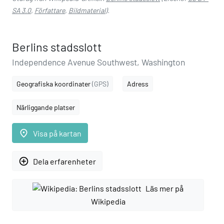
SA 3.0
,
Författare
,
Bildmaterial
).
Berlins stadsslott
Independence Avenue Southwest, Washington
Geografiska koordinater
(GPS)
Adress
Närliggande platser
place
Visa på kartan
add_circle_outline
Dela erfarenheter
Läs mer på
Wikipedia