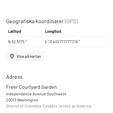
Geografiska koordinater
(GPS)
Latitud
Longitud
N 52.5175 °
E 13.402777777778 °
place
Visa på kartan
Adress
Freer Courtyard Garden
Independence Avenue Southwest
20013 Washington
District of Columbia, Estados Unidos de América