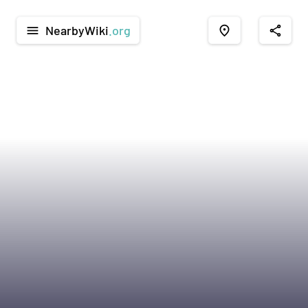
NearbyWiki
.org
menu
place
share