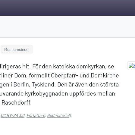
Museumsinsel
rigeras hit. För den katolska domkyrkan, se
rliner Dom, formellt Oberpfarr- und Domkirche
ägen i Berlin, Tyskland. Den är även den största
 nuvarande kyrkobyggnaden uppfördes mellan
s Raschdorff.
:
CC BY-SA 3.0
,
Författare
,
Bildmaterial
).