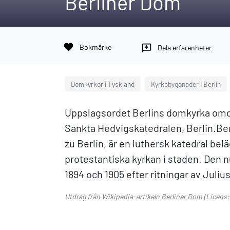
Berliner Dom
favorite
Bokmärke
reviews
Dela erfarenheter
Domkyrkor i Tyskland
Kyrkobyggnader i Berlin
Uppslagsordet Berlins domkyrka omdi
Sankta Hedvigskatedralen, Berlin.Be
zu Berlin, är en luthersk katedral bel
protestantiska kyrkan i staden. Den
1894 och 1905 efter ritningar av Juliu
Utdrag från Wikipedia-artikeln
Berliner Dom
(Licens