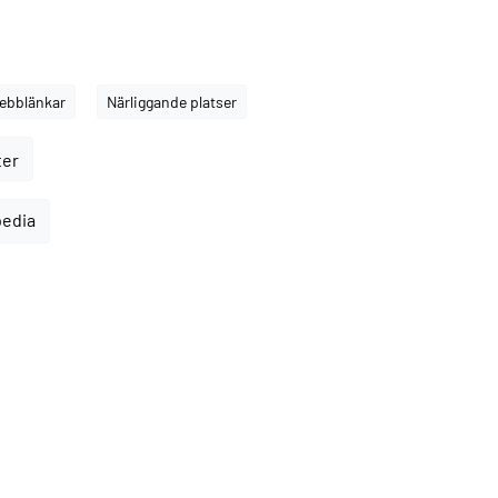
ebblänkar
Närliggande platser
ter
pedia