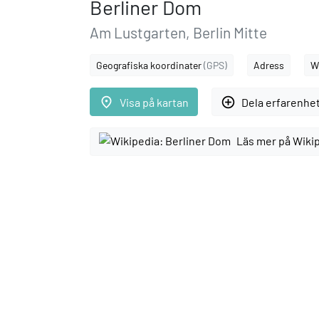
Berliner Dom
Am Lustgarten, Berlin Mitte
Geografiska koordinater
(GPS)
Adress
W
place
add_circle_outline
Visa på kartan
Dela erfarenhe
Läs mer på Wiki