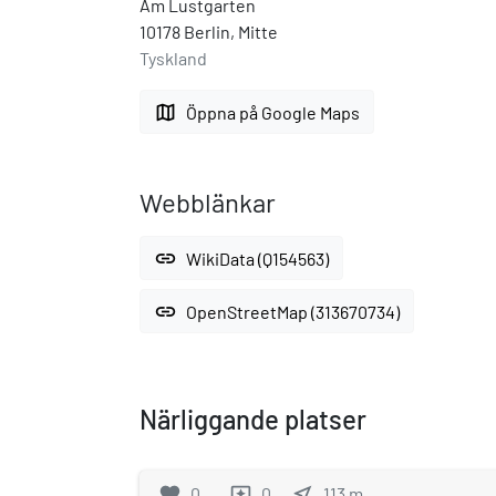
Am Lustgarten
10178 Berlin, Mitte
Tyskland
map
Öppna på Google Maps
Webblänkar
link
WikiData (Q154563)
link
OpenStreetMap (313670734)
Närliggande platser
favorite
0
0
near_me
113
m
reviews