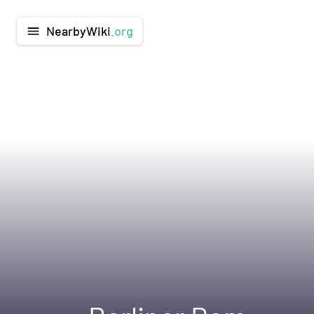
NearbyWiki
.org
menu