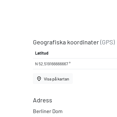
Geografiska koordinater
(GPS)
Latitud
N 52.519166666667 °
place
Visa på kartan
Adress
Berliner Dom