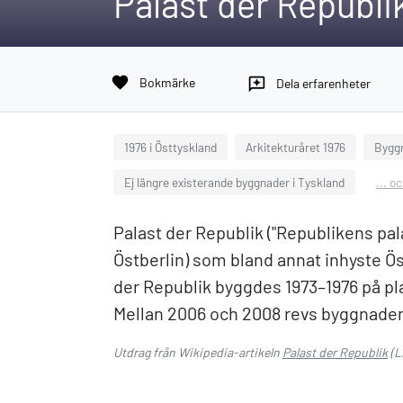
Palast der Republi
favorite
Bokmärke
reviews
Dela erfarenheter
1976 i Östtyskland
Arkitekturåret 1976
Byggn
Ej längre existerande byggnader i Tyskland
... o
Palast der Republik ("Republikens pala
Östberlin) som bland annat inhyste 
der Republik byggdes 1973–1976 på plat
Mellan 2006 och 2008 revs byggnade
Utdrag från Wikipedia-artikeln
Palast der Republik
(L