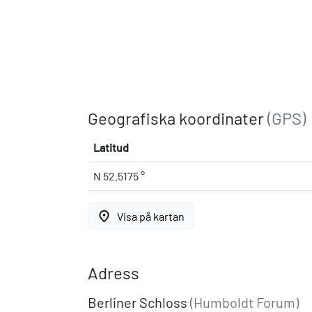
Geografiska koordinater
(GPS)
Latitud
N 52.5175 °
place
Visa på kartan
Adress
Berliner Schloss
(Humboldt Forum)