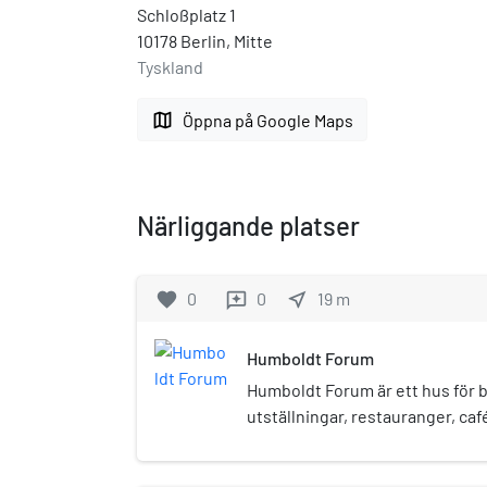
Schloßplatz 1
10178 Berlin, Mitte
Tyskland
map
Öppna på Google Maps
Närliggande platser
favorite
0
0
near_me
19
m
reviews
Humboldt Forum
Humboldt Forum är ett hus för bå
utställningar, restauranger, caf
evenemang. Det ligger sedan 20
anslutning till Museumsinsel i B