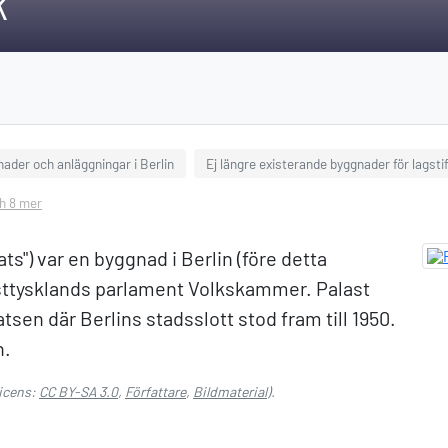
k
ader och anläggningar i Berlin
Ej längre existerande byggnader för lagst
ch 8 mer
ts") var en byggnad i Berlin (före detta
Östtysklands parlament Volkskammer. Palast
sen där Berlins stadsslott stod fram till 1950.
n.
icens:
CC BY-SA 3.0
,
Författare
,
Bildmaterial
).