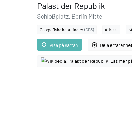
Palast der Republik
Schloßplatz, Berlin Mitte
Geografiska koordinater
(GPS)
Adress
N
place
add_circle_outline
Visa på kartan
Dela erfarenhe
Läs mer p