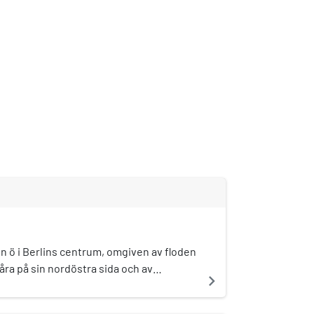
en ö i Berlins centrum, omgiven av floden
ra på sin nordöstra sida och av
navigate_next
ydost och väst.