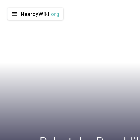
NearbyWiki
.org
menu