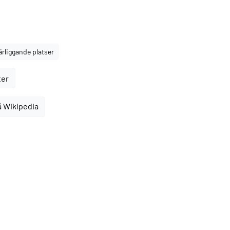
ärliggande platser
ter
å Wikipedia