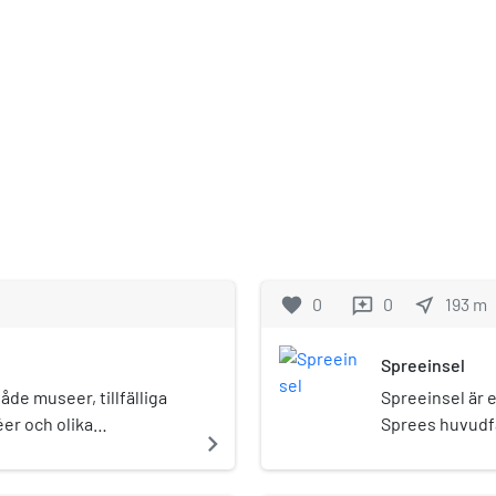
favorite
0
0
near_me
193
m
reviews
Spreeinsel
de museer, tillfälliga
Spreeinsel är 
éer och olika
Sprees huvudfå
navigate_next
20 på Spreeinsel, i
Spreekanal i s
erlin-Mitte. På platsen