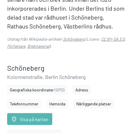
inkorporerades i Berlin. Under Berlins tid som
delad stad var rådhuset i Schöneberg,
Rathaus Schöneberg, Västberlins rådhus.
Utdrag från Wikipedia-artikeln
Schöneberg
(Licens:
CC BY-SA 3.0
,
Författare
,
Bildmaterial
).
Schöneberg
Kolonnenstraße, Berlin Schöneberg
Geografiska koordinater
(GPS)
Adress
Telefonnummer
Hemsida
Närliggande platser
place
Visa på kartan