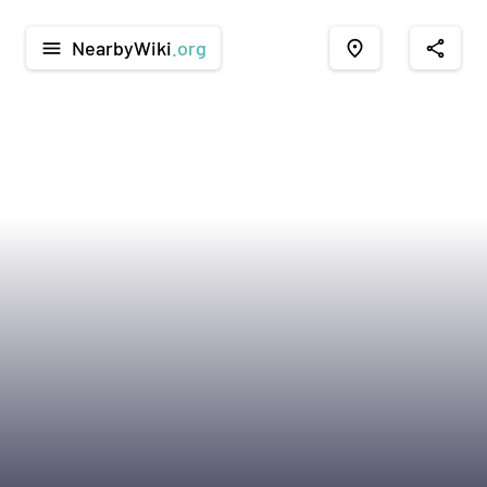
NearbyWiki
.org
menu
place
share