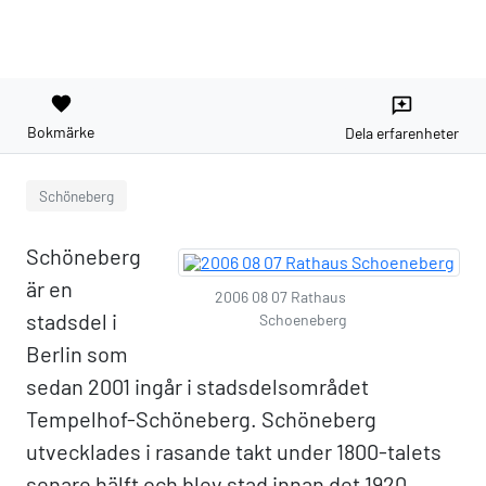
favorite
reviews
Bokmärke
Dela erfarenheter
Schöneberg
Schöneberg
är en
2006 08 07 Rathaus
stadsdel i
Schoeneberg
Berlin som
sedan 2001 ingår i stadsdelsområdet
Tempelhof-Schöneberg. Schöneberg
utvecklades i rasande takt under 1800-talets
senare hälft och blev stad innan det 1920