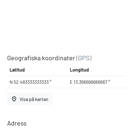
Geografiska koordinater
(GPS)
Latitud
Longitud
N 52.483333333333 °
E 13.366666666667 °
place
Visa på kartan
Adress