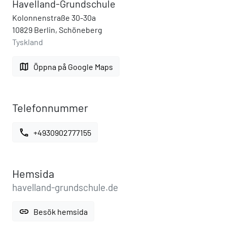
Havelland-Grundschule
Kolonnenstraße 30-30a
10829 Berlin, Schöneberg
Tyskland
map
Öppna på Google Maps
Telefonnummer
call
+4930902777155
Hemsida
havelland-grundschule.de
link
Besök hemsida