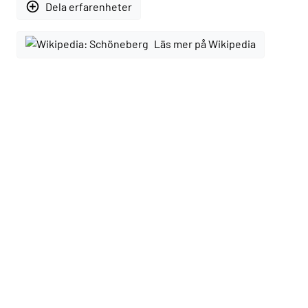
add_circle_outline
Dela erfarenheter
Läs mer på Wikipedia