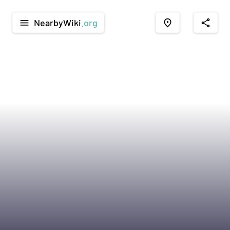
NearbyWiki
.org
menu
place
share