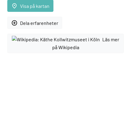
place
Visa på kartan
add_circle_outline
Dela erfarenheter
Läs mer
på Wikipedia