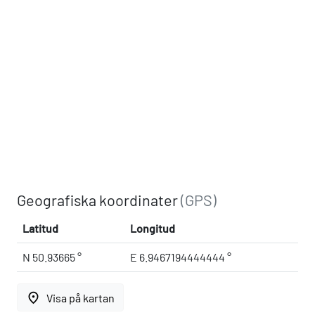
Geografiska koordinater
(GPS)
Latitud
Longitud
N 50.93665 °
E 6.9467194444444 °
place
Visa på kartan