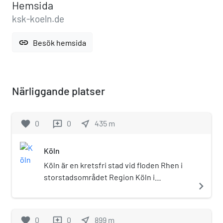
Hemsida
ksk-koeln.de
link
Besök hemsida
Närliggande platser
favorite
0
0
near_me
435
m
reviews
Köln
Köln är en kretsfri stad vid floden Rhen i
storstadsområdet Region Köln i
navigate_next
förbundslandet Nordrhein-Westfalen i
västra Tyskland. Köln är Tysklands äldsta
storstad och fick år 50 e.Kr. romerskt
favorite
0
0
near_me
899
m
reviews