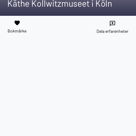
Käthe Kollwitzmuseet i Köln
favorite
reviews
Bokmärke
Dela erfarenheter