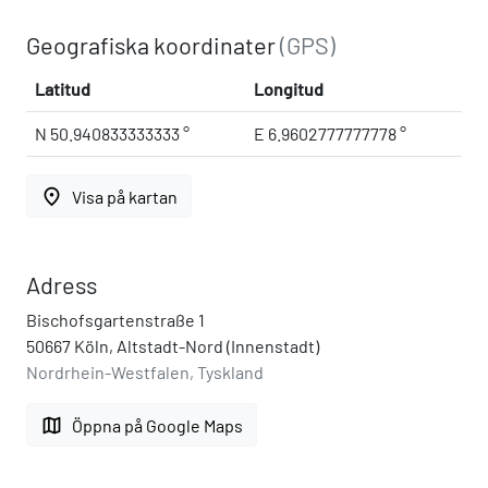
Geografiska koordinater
(GPS)
Latitud
Longitud
N 50.940833333333 °
E 6.9602777777778 °
place
Visa på kartan
Adress
Bischofsgartenstraße 1
50667 Köln, Altstadt-Nord (Innenstadt)
Nordrhein-Westfalen, Tyskland
map
Öppna på Google Maps