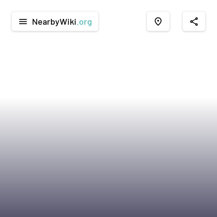
NearbyWiki
.org
menu
place
share