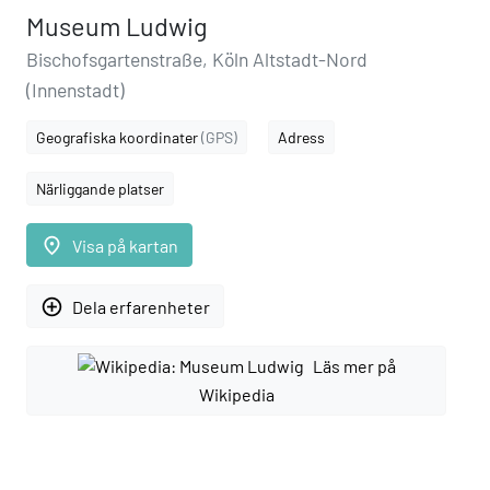
Museum Ludwig
Bischofsgartenstraße, Köln Altstadt-Nord
(Innenstadt)
Geografiska koordinater
(GPS)
Adress
Närliggande platser
place
Visa på kartan
add_circle_outline
Dela erfarenheter
Läs mer på
Wikipedia