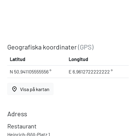
Geografiska koordinater
(GPS)
Latitud
Longitud
N 50.941105555556 °
E 6.9612722222222 °
place
Visa på kartan
Adress
Restaurant
Heinrich-Böll-Platz 1