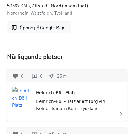
50667 Köln, Altstadt-Nord (Innenstadt)
Nordrhein-Westfalen, Tyskland
map
Öppna på Google Maps
Närliggande platser
favorite
0
0
near_me
25
m
reviews
Heinrich-Böll-Platz
Heinrich-Böll-Platz är ett torg vid
Kölnerdomen i Köln i Tyskland.
navigate_next
Heinrich-Böll-Platz ligger något öster
om Kölnerdomens kor och sträcker
sig till nära stranden av floden Rhen
0
0
76
m