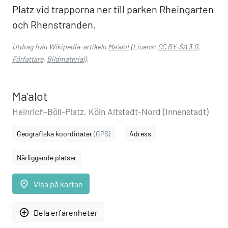
Platz vid trapporna ner till parken Rheingarten
och Rhenstranden.
Utdrag från Wikipedia-artikeln
Ma'alot
(Licens:
CC BY-SA 3.0
,
Författare
,
Bildmaterial
).
Ma'alot
Heinrich-Böll-Platz, Köln Altstadt-Nord (Innenstadt)
Geografiska koordinater
(GPS)
Adress
Närliggande platser
place
Visa på kartan
add_circle_outline
Dela erfarenheter