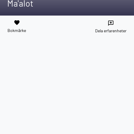
Ma'alot
favorite
reviews
Bokmärke
Dela erfarenheter