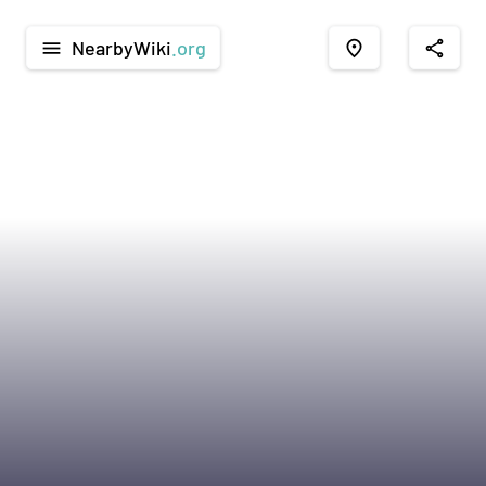
NearbyWiki
.org
menu
place
share