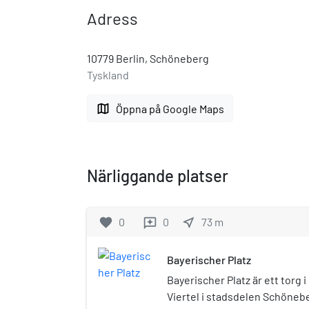
Adress
10779 Berlin, Schöneberg
Tyskland
map
Öppna på Google Maps
Närliggande platser
favorite
0
0
near_me
73
m
reviews
Bayerischer Platz
Bayerischer Platz är ett torg 
Viertel i stadsdelen Schönebe