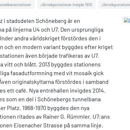
tunnelbanestationer
Järnvägsstationer invigda 1910
Järnvägsstatione
tz i stadsdelen Schöneberg är en
a på linjerna U4 och U7. Den ursprungliga
nder andra världskriget förstördes den i
 och en modern variant byggdes efter kriget
stationen även började trafikeras av U7.
 vitt och blått. 2013 byggdes stationens
iga fasadutformning med vit mosaik gick
 Även originalskyltarna förstördes i samband
ett café. Nya entréhallen invigdes 2014.
des som en del i Schönebergs tunnelbana
er Platz. 1968-1970 byggdes den nya
ationen ritades av Rainer G. Rümmler. U7:ans
tationen Eisenacher Strasse på samma linje.