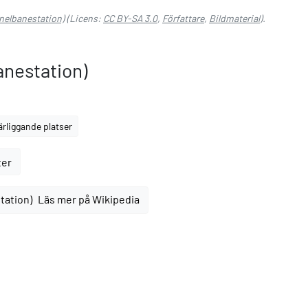
nnelbanestation)
(Licens:
CC BY-SA 3.0
,
Författare
,
Bildmaterial
).
anestation)
ärliggande platser
ter
Läs mer på Wikipedia