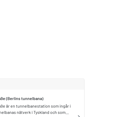
ße (Berlins tunnelbana)
ße är en tunnelbanestation som ingår i
nelbanas nätverk i Tyskland och som
navigate_next