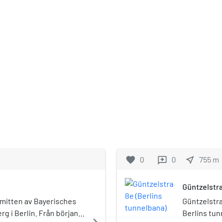
favorite
0
0
near_me
755
m
reviews
Güntzelstra
i mitten av Bayerisches
Güntzelstra
rg i Berlin. Från början
Berlins tun
navigate_next