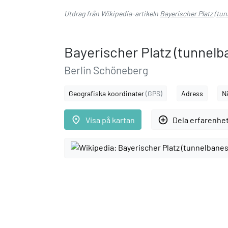
Utdrag från Wikipedia-artikeln
Bayerischer Platz (tu
Bayerischer Platz (tunnelb
Berlin Schöneberg
Geografiska koordinater
(GPS)
Adress
N
place
add_circle_outline
Visa på kartan
Dela erfarenhe