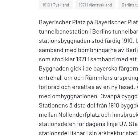
1910 i Tyskland
1971 i Västtyskland
Berlins 
Bayerischer Platz på Bayerischer Pla
tunnelbanestation i Berlins tunnelban
stationsbyggnaden stod färdig 1910. U
samband med bombningarna av Berlin
som stod klar 1971 i samband med att 
Byggnaden gick i de bayerska färgerna
entréhall om och Rümmlers ursprungl
förlorad och ersattes av en ny fasad.
med ombyggnationen. Ovanpå byggdes 
Stationens äldsta del från 1910 bygg
mellan Nollendorfplatz och Innsbruck
stationsdelen för dagens linje U7. St
stationsdel liknar i sin arkitektur s