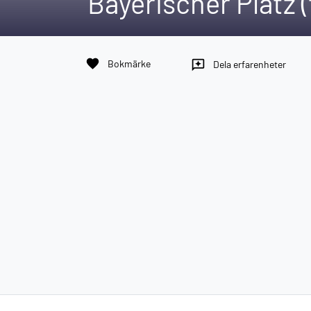
Bayerischer Platz 
favorite
Bokmärke
reviews
Dela erfarenheter