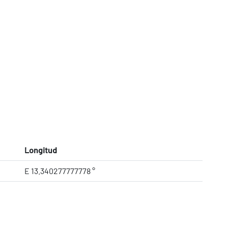
Longitud
E 13.340277777778 °