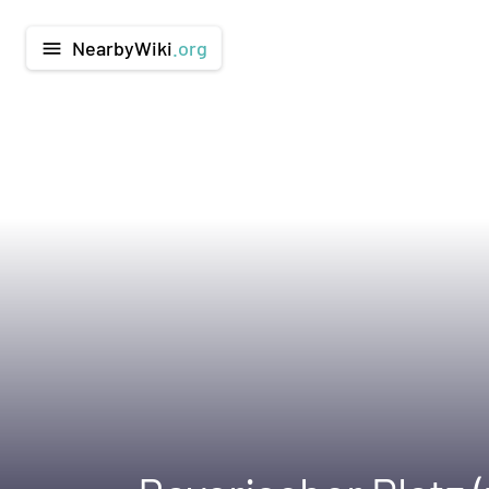
NearbyWiki
.org
menu