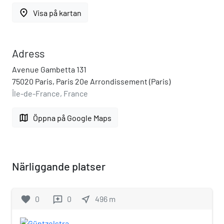
place
Visa på kartan
Adress
Avenue Gambetta 131
75020 Paris, Paris 20e Arrondissement (Paris)
Île-de-France, France
map
Öppna på Google Maps
Närliggande platser
favorite
0
0
near_me
496
m
reviews