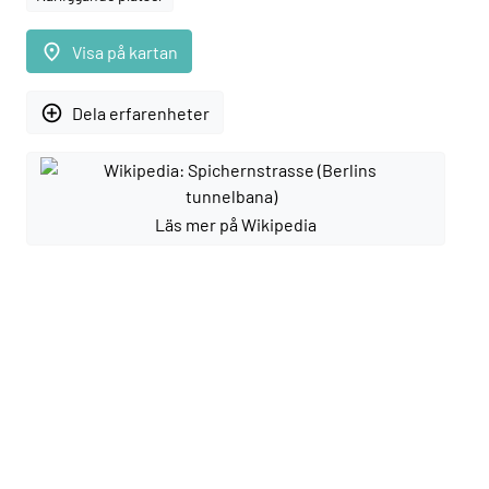
place
Visa på kartan
add_circle_outline
Dela erfarenheter
Läs mer på Wikipedia