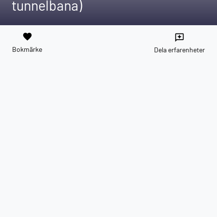
tunnelbana)
favorite
reviews
Bokmärke
Dela erfarenheter