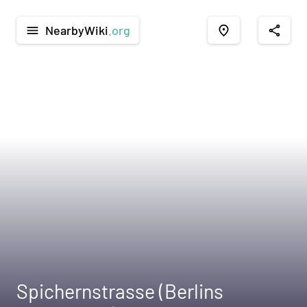
NearbyWiki
.org
menu
place
share
Spichernstrasse (Berlins