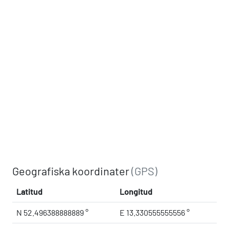
Geografiska koordinater
(GPS)
Latitud
Longitud
N 52.496388888889 °
E 13.330555555556 °