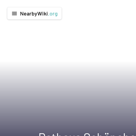
NearbyWiki
.org
menu