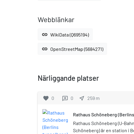
Webblänkar
link
WikiData (Q695194)
link
OpenStreetMap (5684271)
Närliggande platser
favorite
0
0
near_me
259
m
reviews
Rathaus Schöneberg (Berlins
Rathaus Schöneberg (U-Bah
Schöneberg) är en station i 