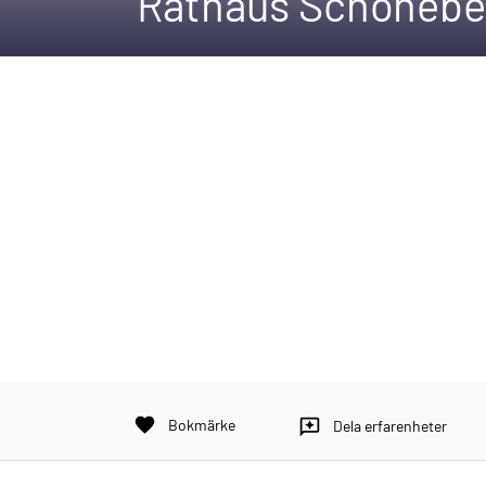
Rathaus Schönebe
favorite
Bokmärke
reviews
Dela erfarenheter