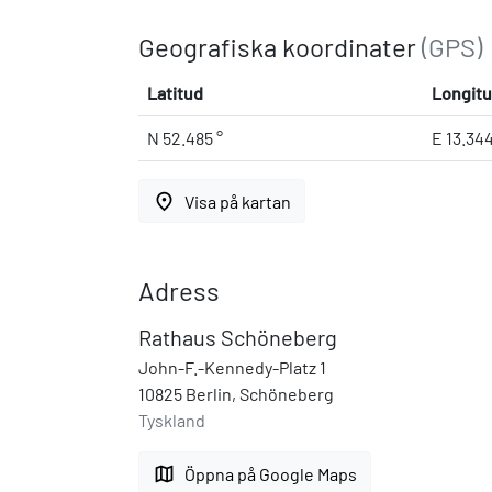
Geografiska koordinater
(GPS)
Latitud
Longit
N 52.485 °
E 13.34
place
Visa på kartan
Adress
Rathaus Schöneberg
John-F.-Kennedy-Platz 1
10825 Berlin, Schöneberg
Tyskland
map
Öppna på Google Maps