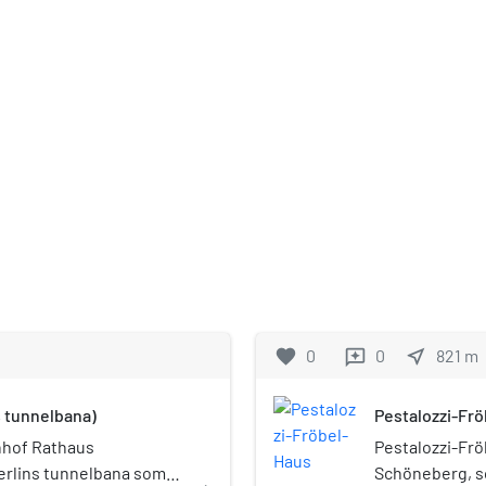
favorite
0
0
near_me
821
m
reviews
 tunnelbana)
Pestalozzi-Fr
nhof Rathaus
Pestalozzi-Fröb
Berlins tunnelbana som
Schöneberg, so