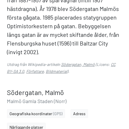
från 1887-1957 av spårvagnar (intill 1907
hästdragna). År 1978 blev Södergatan Malmös
första gågata. 1985 placerades statygruppen
Optimistorkestern på gatan. Bebyggelsen
längs gatan är av mycket skiftande ålder, från
Flensburgska huset (1596) till Baltzar City
(invigt 2002).
Utdrag från Wikipedia-artikeln
Södergatan, Malmö
(Licens:
CC
BY-SA 3.0
,
Författare
,
Bildmaterial
).
Södergatan, Malmö
Malmö Gamla Staden (Norr)
Geografiska koordinater
(GPS)
Adress
Närliggande platser