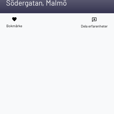
Södergatan, Malmö
favorite
reviews
Bokmärke
Dela erfarenheter