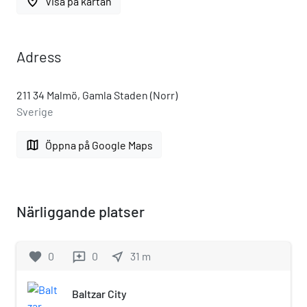
place
Visa på kartan
Adress
211 34 Malmö, Gamla Staden (Norr)
Sverige
map
Öppna på Google Maps
Närliggande platser
favorite
0
0
near_me
31
m
reviews
Baltzar City