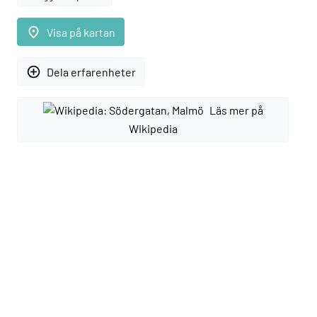
place
Visa på kartan
add_circle_outline
Dela erfarenheter
Läs mer på
Wikipedia