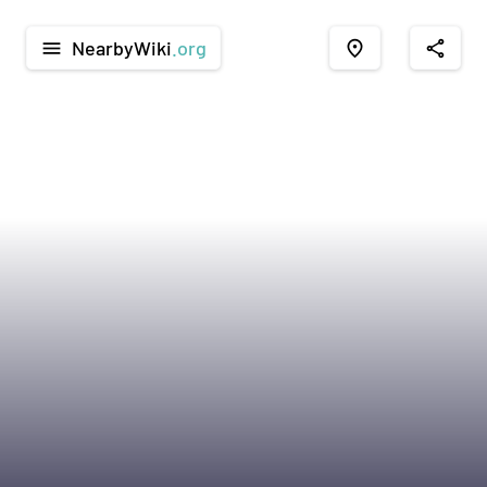
NearbyWiki
.org
menu
place
share