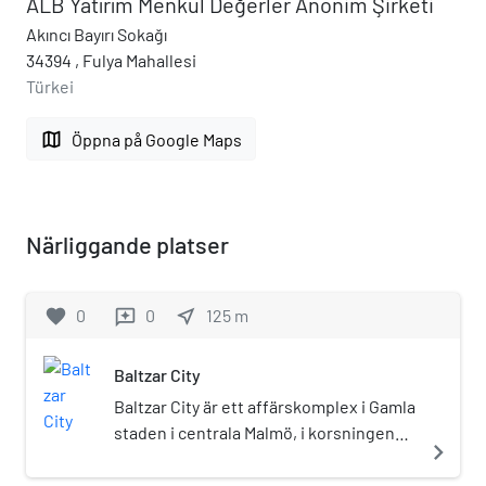
ALB Yatırım Menkul Değerler Anonim Şirketi
Akıncı Bayırı Sokağı
34394 , Fulya Mahallesi
Türkei
map
Öppna på Google Maps
Närliggande platser
favorite
0
0
near_me
125
m
reviews
Baltzar City
Baltzar City är ett affärskomplex i Gamla
staden i centrala Malmö, i korsningen
navigate_next
Södergatan-Baltzarsgatan. Sommaren
1993 revs den folkkära byggnad från 1891