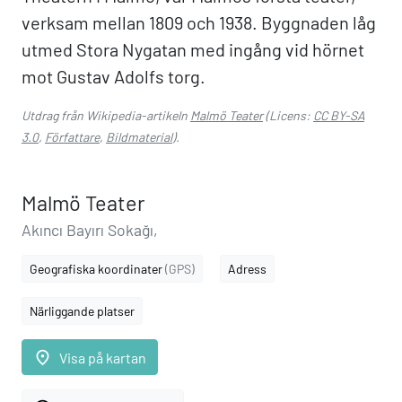
verksam mellan 1809 och 1938. Byggnaden låg
utmed Stora Nygatan med ingång vid hörnet
mot Gustav Adolfs torg.
Utdrag från Wikipedia-artikeln
Malmö Teater
(Licens:
CC BY-SA
3.0
,
Författare
,
Bildmaterial
).
Malmö Teater
Akıncı Bayırı Sokağı,
Geografiska koordinater
(GPS)
Adress
Närliggande platser
place
Visa på kartan