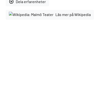
add_circle_outline
Dela erfarenheter
Läs mer på Wikipedia