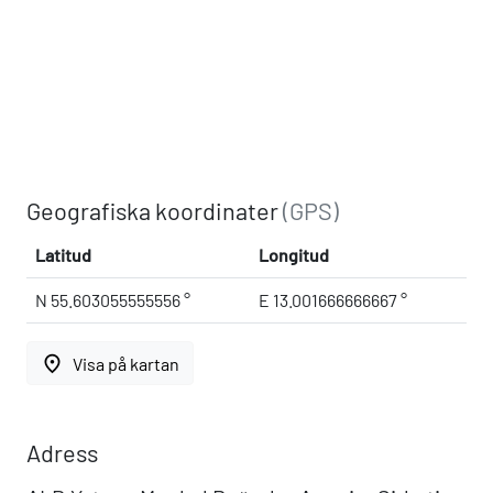
Geografiska koordinater
(GPS)
Latitud
Longitud
N 55.603055555556 °
E 13.001666666667 °
place
Visa på kartan
Adress