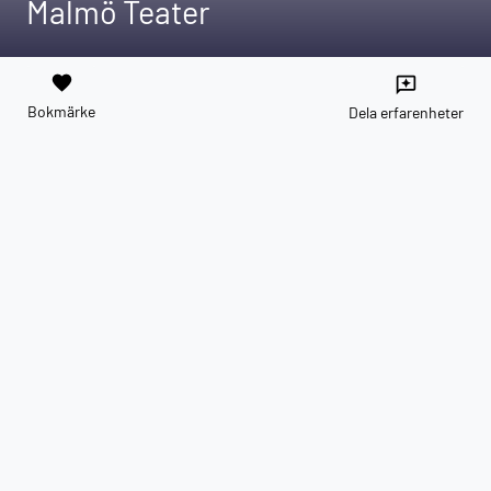
Malmö Teater
favorite
reviews
Bokmärke
Dela erfarenheter