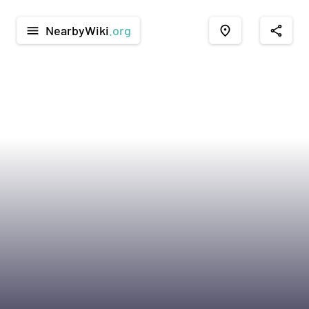
NearbyWiki
.org
menu
place
share