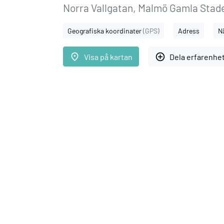
Norra Vallgatan, Malmö Gamla Stade
Geografiska koordinater
(GPS)
Adress
N
place
add_circle_outline
Visa på kartan
Dela erfarenhe