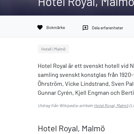
Hotel Royal, Malm
favorite
Bokmärke
reviews
Dela erfarenheter
Hotell i Malmö
Hotel Royal är ett svenskt hotell vid 
samling svenskt konstglas från 1920-
Öhrström, Vicke Lindstrand, Sven Pal
Gunnar Cyrén, Kjell Engman och Bertil 
Utdrag från Wikipedia-artikeln
Hotel Royal, Malmö
(L
Hotel Royal, Malmö