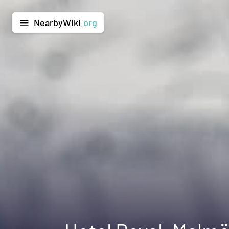
NearbyWiki
.org
menu