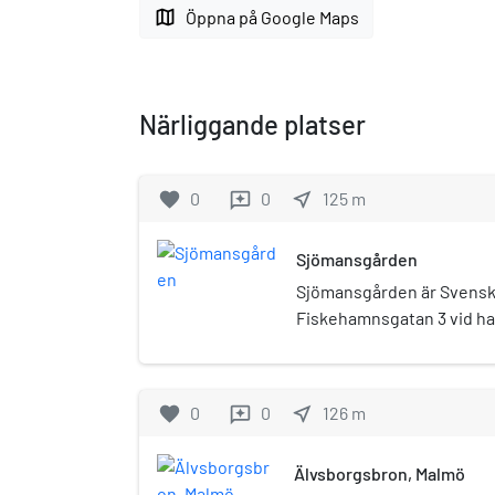
map
Öppna på Google Maps
Närliggande platser
favorite
0
0
near_me
125
m
reviews
Sjömansgården
Sjömansgården är Svenska
Fiskehamnsgatan 3 vid ha
Malmö. Byggnaden hyser 
Sjömansgården ligger inti
Universitetsholmen och b
favorite
0
0
near_me
126
m
reviews
tegellängor. Den östra ko
ursprungligen Väktarhuse
Älvsborgsbron, Malmö
väktare, vilka sedermera 