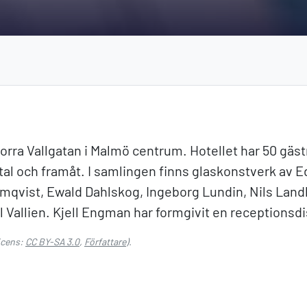
ö
Norra Vallgatan i Malmö centrum. Hotellet har 50 gäst
tal och framåt. I samlingen finns glaskonstverk av 
mqvist, Ewald Dahlskog, Ingeborg Lundin, Nils Landb
Vallien. Kjell Engman har formgivit en receptionsdisk
icens:
CC BY-SA 3.0
,
Författare
).