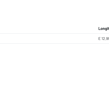
Longi
E 12.9