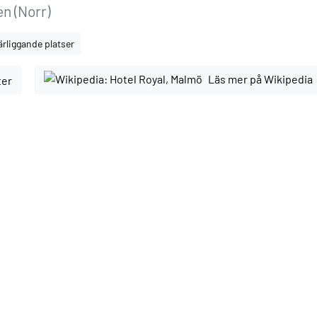
n (Norr)
ärliggande platser
Läs mer på Wikipedia
ter