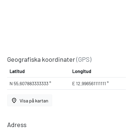
Geografiska koordinater
(GPS)
Latitud
Longitud
N 55.607883333333 °
E 12.996561111111 °
place
Visa på kartan
Adress