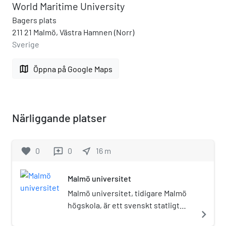
World Maritime University
Bagers plats
211 21 Malmö, Västra Hamnen (Norr)
Sverige
map
Öppna på Google Maps
Närliggande platser
favorite
0
0
near_me
16
m
reviews
Malmö universitet
Malmö universitet, tidigare Malmö
högskola, är ett svenskt statligt
navigate_next
universitet i Malmö. Det grundades