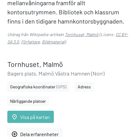
mellanvåningarna framför allt
kontorsutrymmen. Bibliotek och klassrum
finns i den tidigare hamnkontorsbyggnaden.
Utdrag från Wikipedia-artikeln
Tornhuset, Malmö
(Licens:
CC BY-
SA 3.0
,
Författare
,
Bildmaterial
).
Tornhuset, Malmö
Bagers plats, Malmö Västra Hamnen (Norr)
Geografiska koordinater
(GPS)
Adress
Närliggande platser
place
Visa på kartan
add_circle_outline
Dela erfarenheter