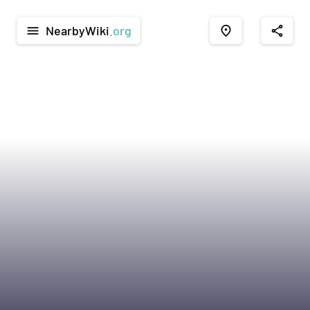
NearbyWiki
.org
menu
place
share