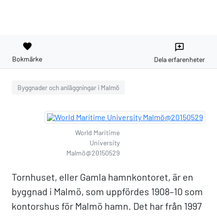
favorite
reviews
Bokmärke
Dela erfarenheter
Byggnader och anläggningar i Malmö
World Maritime
University
Malmö@20150529
Tornhuset, eller Gamla hamnkontoret, är en
byggnad i Malmö, som uppfördes 1908–10 som
kontorshus för Malmö hamn. Det har från 1997