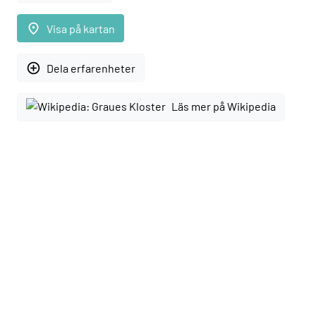
place
Visa på kartan
add_circle_outline
Dela erfarenheter
Läs mer på Wikipedia