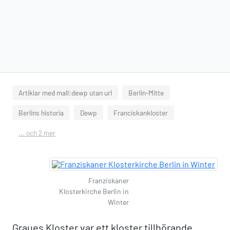
Artiklar med mall:dewp utan url
Berlin-Mitte
Berlins historia
Dewp
Franciskankloster
... och 2 mer
Franziskaner
Klosterkirche Berlin in
Winter
Graues Kloster var ett kloster tillhörande