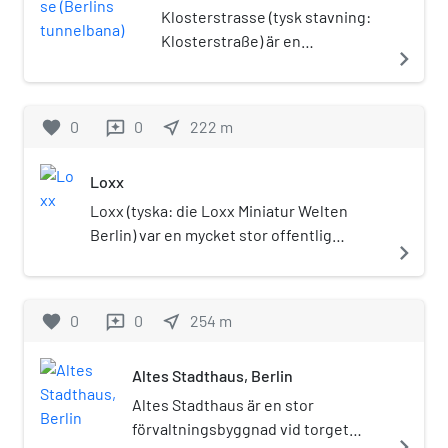
tunnelbana)
Klosterstrasse (tysk stavning:
Klosterstraße) är en
navigate_next
tunnelbanestation på linje U2 i
Berlins tunnelbana. Den ligger
under gatan Klosterstrasse,
favorite
0
0
near_me
222
m
reviews
nära Alexanderplatz i
stadsdelen Mitte, och invigdes
Loxx
år 1913. I närheten ligger Altes
Stadthaus, Graues Kloster samt
Loxx (tyska: die Loxx Miniatur Welten
Parochialkirche.
Berlin) var en mycket stor offentlig
navigate_next
modelljärnvägsutställning i centrala
Berlin, inrymd i gallerian Alexa i närheten
av Alexanderplatz.
favorite
0
0
near_me
254
m
reviews
Utställningsanläggningen öppnade för
allmänheten den 18 september 2004. Med
Altes Stadthaus, Berlin
en yta på 900 m² var det en av världens
största modelljärnvägar. Museet
Altes Stadthaus är en stor
stängdes 31 augusti 2017 och finns
förvaltningsbyggnad vid torget
navigate_next