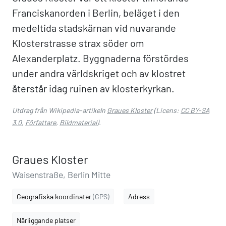
Franciskanorden i Berlin, beläget i den
medeltida stadskärnan vid nuvarande
Klosterstrasse strax söder om
Alexanderplatz. Byggnaderna förstördes
under andra världskriget och av klostret
återstår idag ruinen av klosterkyrkan.
Utdrag från Wikipedia-artikeln
Graues Kloster
(Licens:
CC BY-SA
3.0
,
Författare
,
Bildmaterial
).
Graues Kloster
Waisenstraße, Berlin Mitte
Geografiska koordinater
(GPS)
Adress
Närliggande platser