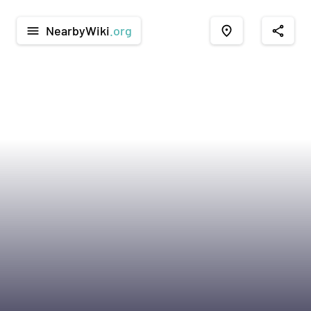
NearbyWiki
.org
menu
place
share