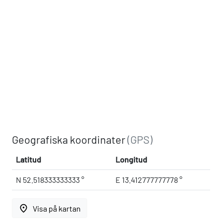
Geografiska koordinater
(GPS)
Latitud
Longitud
N 52.518333333333 °
E 13.412777777778 °
place
Visa på kartan