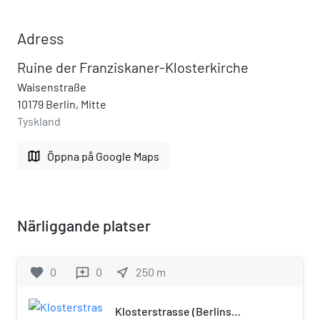
Adress
Ruine der Franziskaner-Klosterkirche
Waisenstraße
10179 Berlin, Mitte
Tyskland
map
Öppna på Google Maps
Närliggande platser
favorite
0
0
near_me
250
m
reviews
Klosterstrasse (Berlins