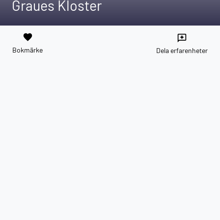
Graues Kloster
favorite
reviews
Bokmärke
Dela erfarenheter