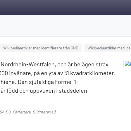
Wikipediaartiklar med identifierare från GND
Wikipediaartiklar med ide
n Nordrhein-Westfalen, och är belägen strax
000 invånare, på en yta av 51 kvadratkilometer,
hiene. Den sjufaldiga Formel 1-
är född och uppvuxen i stadsdelen
SA 3.0
,
Författare
,
Bildmaterial
).