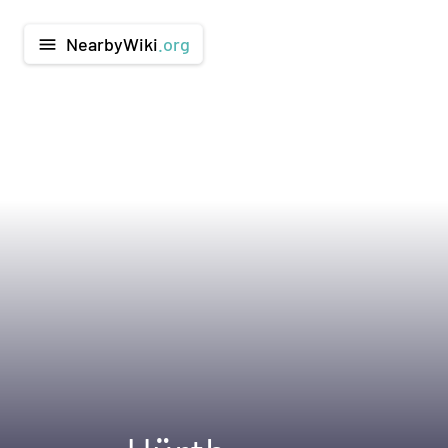
NearbyWiki
.org
menu