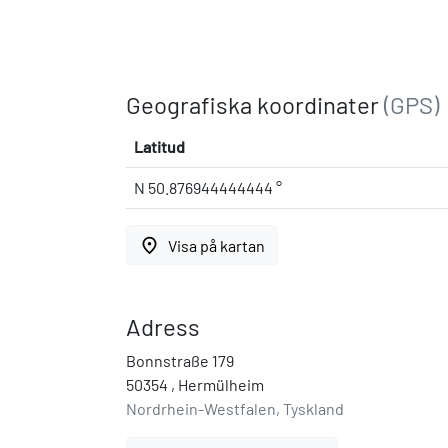
Geografiska koordinater
(GPS)
Latitud
N 50.876944444444 °
place
Visa på kartan
Adress
Bonnstraße 179
50354 , Hermülheim
Nordrhein-Westfalen, Tyskland