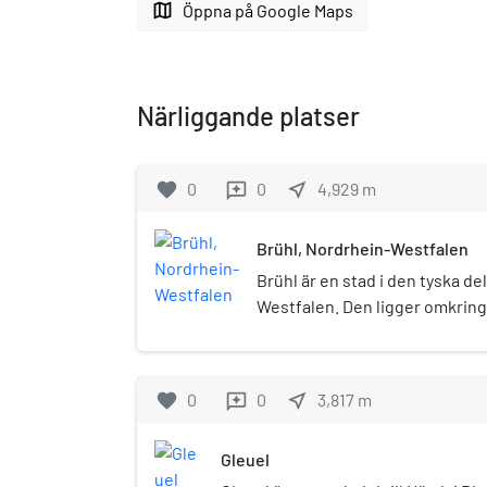
map
Öppna på Google Maps
Närliggande platser
favorite
0
0
near_me
4,929
m
reviews
Brühl, Nordrhein-Westfalen
Brühl är en stad i den tyska d
Westfalen. Den ligger omkring
om Köln och 20 kilometer nor
har cirka 45 000 invånare, och
Rheinschiene.Brühl är känt fö
favorite
0
0
near_me
3,817
m
reviews
och Falkenlust. I staden ligge
Phantasialand.
Gleuel