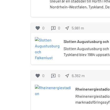
Gleuel är en stadsdel till Hürth i Rh
Nordrhein-Westfalen, Tyskland. De
det 6389 personer i Gleuel. Stadsde
motorvägen A1.
favorite
0
0
near_me
5,981
m
reviews
Slotten Augustusburg och 
Slotten Augustusburg och F
Tyskland blev 1984 uppsat
världsarvslista. De hänge
trädgård.
favorite
0
0
near_me
6,362
m
reviews
Rheinenergiestadi
Rheinenergiestadion
marknadsföringssyft
RheinEnergieStadion