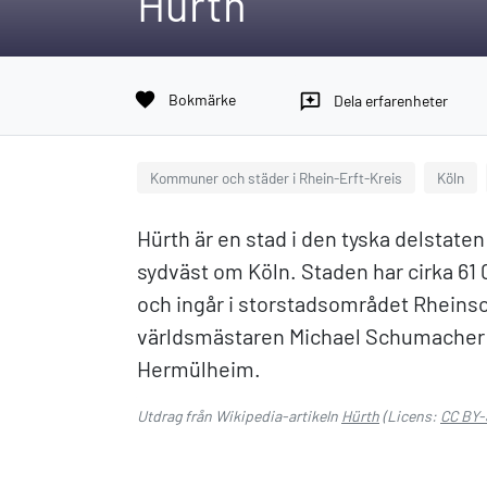
Hürth
favorite
Bokmärke
reviews
Dela erfarenheter
Kommuner och städer i Rhein-Erft-Kreis
Köln
Hürth är en stad i den tyska delstate
sydväst om Köln. Staden har cirka 61 
och ingår i storstadsområdet Rheinsc
världsmästaren Michael Schumacher 
Hermülheim.
Utdrag från Wikipedia-artikeln
Hürth
(Licens:
CC BY-