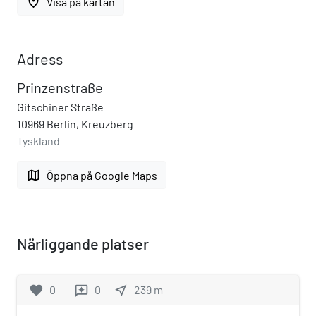
place
Visa på kartan
Adress
Prinzenstraße
Gitschiner Straße
10969 Berlin, Kreuzberg
Tyskland
map
Öppna på Google Maps
Närliggande platser
favorite
0
0
near_me
239
m
reviews