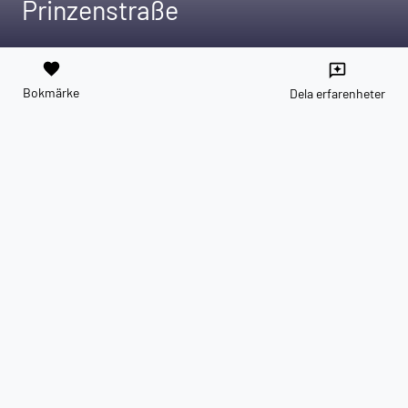
Prinzenstraße
favorite
reviews
Bokmärke
Dela erfarenheter