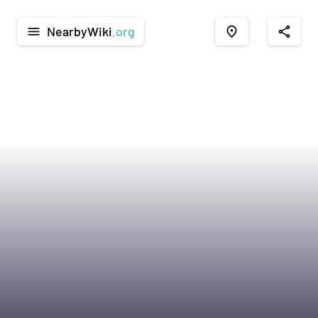
NearbyWiki
.org
menu
place
share