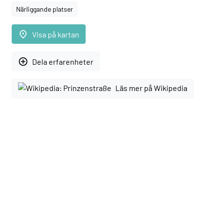
Närliggande platser
place
Visa på kartan
add_circle_outline
Dela erfarenheter
Läs mer på Wikipedia