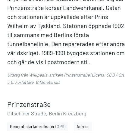
Prinzenstraße korsar Landwehrkanal. Gatan
och stationen är uppkallade efter Prins
Wilhelm av Tyskland. Statonen öppnade 1902
tillsammans med Berlins första
tunnelbanelinje. Den reparerades efter andra
världskriget. 1989-1991 byggdes stationen om
och går delvis i postmodern stil.
Utdrag från Wikipedia-artikeln
Prinzenstraße
(Licens:
CC BY-SA
3.0
,
Författare
,
Bildmaterial
).
Prinzenstraße
Gitschiner Straße, Berlin Kreuzberg
Geografiska koordinater
(GPS)
Adress