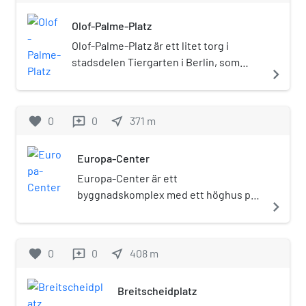
Olof-Palme-Platz
Olof-Palme-Platz är ett litet torg i
stadsdelen Tiergarten i Berlin, som
navigate_next
sedan 1991 bär Olof Palmes namn.
Platsen är en korsning för gatorna
Kurfürstenstrasse, Budapester Strasse
favorite
0
0
near_me
371
m
reviews
och Nürnberger Strasse och hade innan
1991 inget namn. Den bildar området
Europa-Center
framför ingångarna till Berlins zoo och
akvariet.
Europa-Center är ett
byggnadskomplex med ett höghus på
navigate_next
Breitscheidplatz i Charlottenburg i
Berlin.
favorite
0
0
near_me
408
m
reviews
Breitscheidplatz