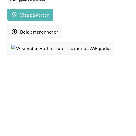
place
Visa på kartan
add_circle_outline
Dela erfarenheter
Läs mer på Wikipedia