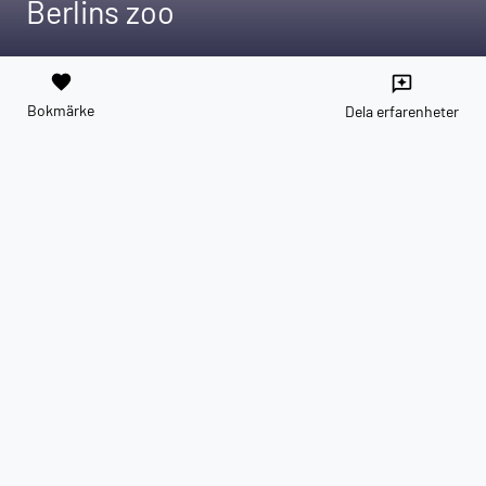
Berlins zoo
favorite
reviews
Bokmärke
Dela erfarenheter