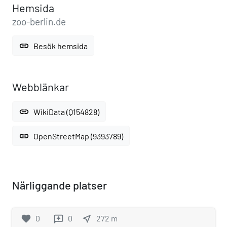
Hemsida
zoo-berlin.de
link
Besök hemsida
Webblänkar
link
WikiData (Q154828)
link
OpenStreetMap (9393789)
Närliggande platser
favorite
0
0
near_me
272
m
reviews