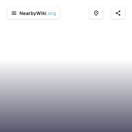
NearbyWiki
.org
menu
place
share