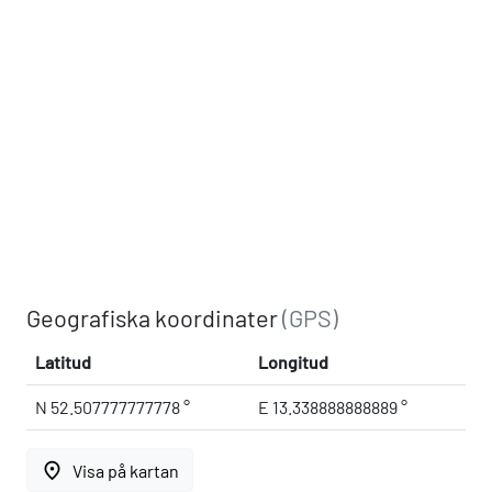
Geografiska koordinater
(GPS)
Latitud
Longitud
N 52.507777777778 °
E 13.338888888889 °
place
Visa på kartan