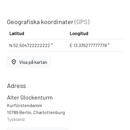
Geografiska koordinater
(GPS)
Latitud
Longitud
N 52.504722222222 °
E 13.335277777778 °
place
Visa på kartan
Adress
Alter Glockenturm
Kurfürstendamm
10789 Berlin, Charlottenburg
Tyskland