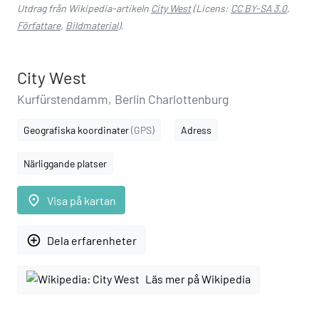
Utdrag från Wikipedia-artikeln
City West
(Licens:
CC BY-SA 3.0
,
Författare
,
Bildmaterial
).
City West
Kurfürstendamm, Berlin Charlottenburg
Geografiska koordinater
(GPS)
Adress
Närliggande platser
place
Visa på kartan
add_circle_outline
Dela erfarenheter
Läs mer på Wikipedia