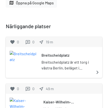
map
Öppna på Google Maps
Närliggande platser
favorite
0
0
near_me
19
m
reviews
Breitscheidplatz
Breitscheidplatz är ett torg i
västra Berlin, beläget i
navigate_next
stadsdelen Charlottenburg i
stadsdelsområdet
Charlottenburg-Wilmersdorf,
favorite
0
0
near_me
49
m
reviews
mellan gatorna
Kurfürstendamm och
Kaiser-Wilhelm-
Budapester Strasse. Torget
Gedächtniskirche