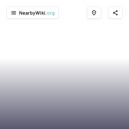
NearbyWiki
.org
menu
place
share