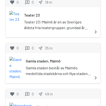
favorite
0
0
near_me
18
m
reviews
Teater 23
Teater 23 i Malmö är en av Sveriges
äldsta fria teatergrupper, grundad år
navigate_next
1958.
favorite
0
0
near_me
35
m
reviews
Gamla staden, Malmö
Gamla staden består av Malmös
medeltida stadskärna och Nya staden
navigate_next
som anlades i början av 1800-talet.
[källa behövs] Gamla staden kan delas
upp i två delar, Väster, ett till större
favorite
0
0
near_me
49
m
reviews
delen välbevarat område och Öster,
som till stora delar revs under 1960-