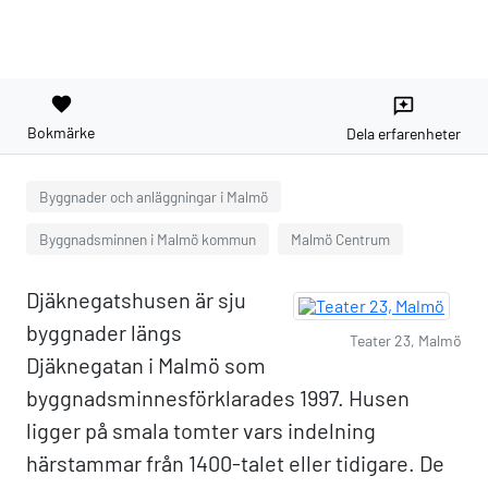
favorite
reviews
Bokmärke
Dela erfarenheter
Byggnader och anläggningar i Malmö
Byggnadsminnen i Malmö kommun
Malmö Centrum
Djäknegatshusen är sju
byggnader längs
Teater 23, Malmö
Djäknegatan i Malmö som
byggnadsminnesförklarades 1997. Husen
ligger på smala tomter vars indelning
härstammar från 1400-talet eller tidigare. De