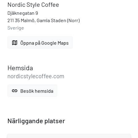
Nordic Style Coffee
Djäknegatan 9
211 35 Malmö, Gamla Staden (Norr)
Sverige
map
Öppna på Google Maps
Hemsida
nordicstylecoffee.com
link
Besök hemsida
Närliggande platser