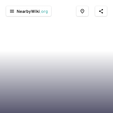
NearbyWiki
.org
menu
place
share