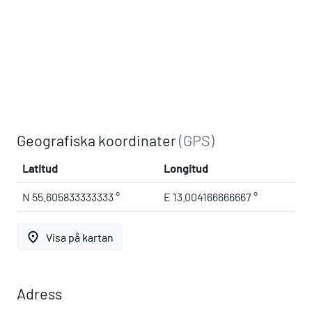
Geografiska koordinater
(GPS)
Latitud
Longitud
N 55.605833333333 °
E 13.004166666667 °
place
Visa på kartan
Adress