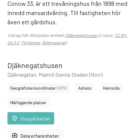
Conow 33, är ett trevåningshus från 1898 med
inredd mansardvåning. Till fastigheten hör
även ett gårdshus.
Utdrag från Wikipedia-artikeln
Djäknegatshusen
(Licens:
CC BY-
SA 3.0
,
Författare
,
Bildmaterial
).
Djäknegatshusen
Djäknegatan, Malmö Gamla Staden (Norr)
Geografiska koordinater
(GPS)
Adress
Hemsida
Närliggande platser
place
Visa på kartan
add_circle_outline
Dela erfarenheter