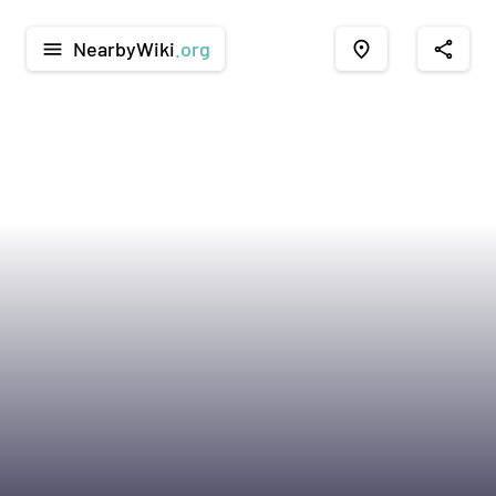
NearbyWiki
.org
menu
place
share