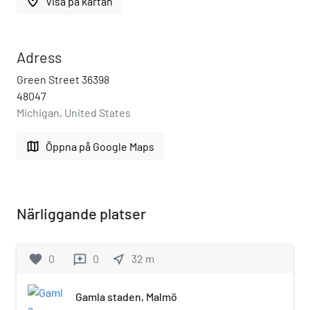
place
Visa på kartan
Adress
Green Street 36398
48047
Michigan, United States
map
Öppna på Google Maps
Närliggande platser
favorite
0
0
near_me
32
m
reviews
Gamla staden, Malmö