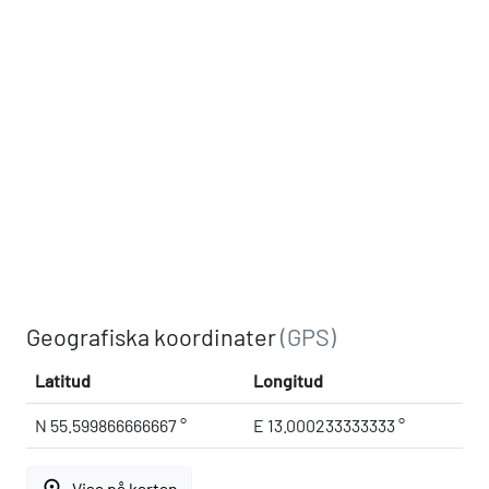
Geografiska koordinater
(GPS)
Latitud
Longitud
N 55.599866666667 °
E 13.000233333333 °
place
Visa på kartan