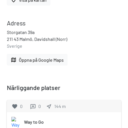
Adress
Storgatan 39a
211 43 Malmö, Davidshall (Norr)
Sverige
map
Öppna på Google Maps
Närliggande platser
favorite
0
0
near_me
144
m
reviews
Way to Go