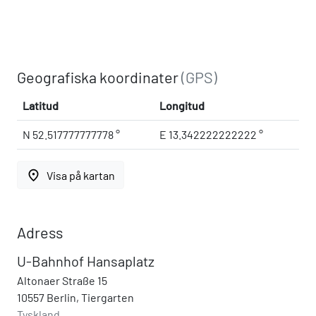
Geografiska koordinater
(GPS)
Latitud
Longitud
N 52.517777777778 °
E 13.342222222222 °
place
Visa på kartan
Adress
U-Bahnhof Hansaplatz
Altonaer Straße 15
10557 Berlin, Tiergarten
Tyskland