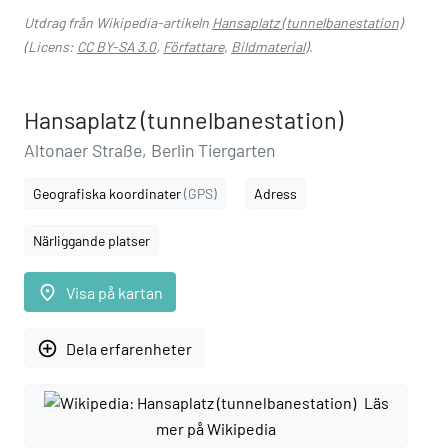
Utdrag från Wikipedia-artikeln
Hansaplatz (tunnelbanestation)
(Licens:
CC BY-SA 3.0
,
Författare
,
Bildmaterial
).
Hansaplatz (tunnelbanestation)
Altonaer Straße, Berlin Tiergarten
Geografiska koordinater
(GPS)
Adress
Närliggande platser
place
Visa på kartan
add_circle_outline
Dela erfarenheter
Läs
mer på Wikipedia