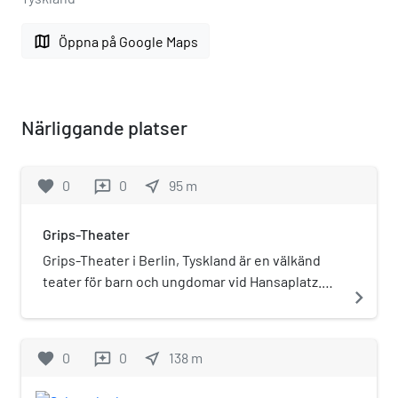
map
Öppna på Google Maps
Närliggande platser
favorite
0
0
near_me
95
m
reviews
Grips-Theater
Grips-Theater i Berlin, Tyskland är en välkänd
teater för barn och ungdomar vid Hansaplatz.
navigate_next
Grips-Theater har funnits på Hansaplatz sedan
1974 då man flyttade in där biografen Bellevue
tidigare låg. Den ligger i direkt anslutning till
favorite
0
0
near_me
138
m
reviews
tunnelbanestationen.