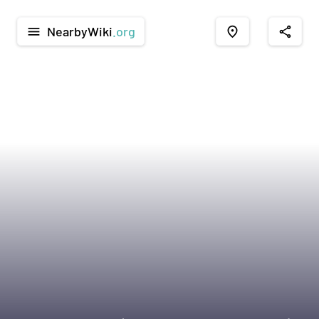
NearbyWiki
.org
menu
place
share