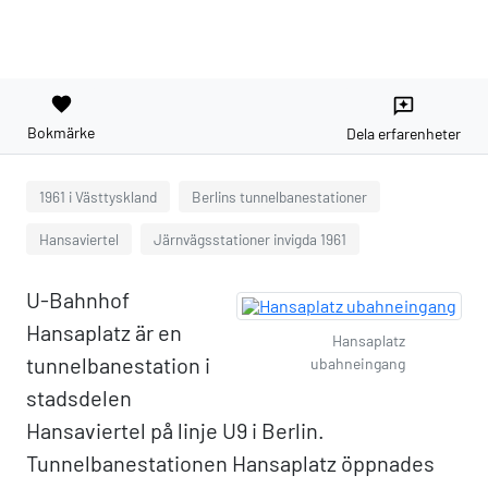
favorite
reviews
Bokmärke
Dela erfarenheter
1961 i Västtyskland
Berlins tunnelbanestationer
Hansaviertel
Järnvägsstationer invigda 1961
U-Bahnhof
Hansaplatz är en
Hansaplatz
tunnelbanestation i
ubahneingang
stadsdelen
Hansaviertel på linje U9 i Berlin.
Tunnelbanestationen Hansaplatz öppnades