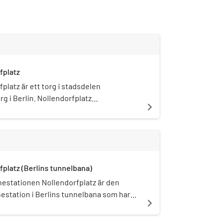
fplatz
platz är ett torg i stadsdelen
g i Berlin. Nollendorfplatz
navigate_next
knas av tunnelbanan som går utomhus
dukt (tyska: Hochbahn) och Neues
lhaus, som numera är eventhuset
om har olika klubbar. Nollendorfplatz är
knutpunkt för kollektivtrafiken.
fplatz (Berlins tunnelbana)
estationen Nollendorfplatz är den
estation i Berlins tunnelbana som har
navigate_next
r, hela fyra linjer går till Nollendorfplatz.
U2, U3 och U4. Nollendorfplatz