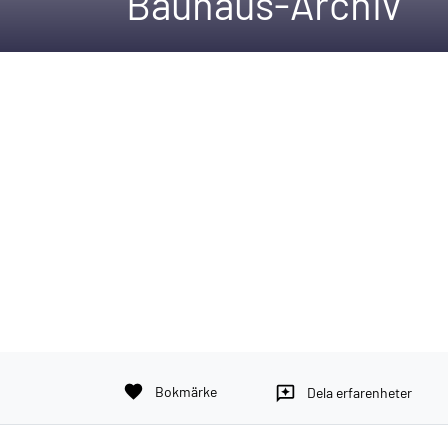
Bauhaus-Archiv
favorite
Bokmärke
reviews
Dela erfarenheter