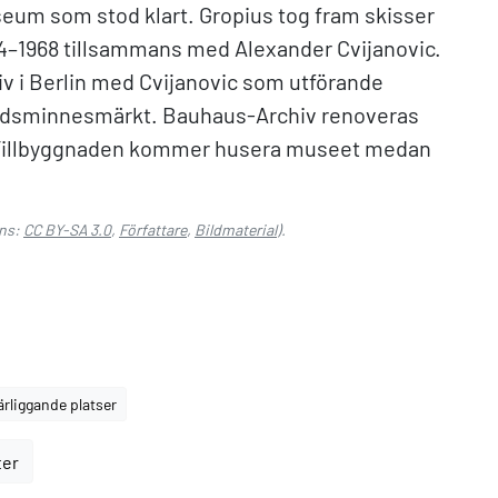
 som stod klart. Gropius tog fram skisser
64–1968 tillsammans med Alexander Cvijanovic.
iv i Berlin med Cvijanovic som utförande
nadsminnesmärkt. Bauhaus-Archiv renoveras
 Tillbyggnaden kommer husera museet medan
ns:
CC BY-SA 3.0
,
Författare
,
Bildmaterial
).
ärliggande platser
ter