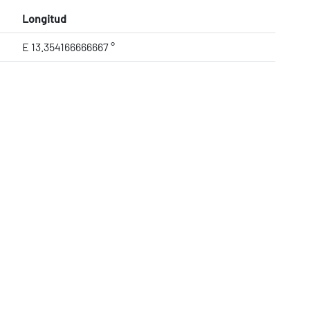
Longitud
E 13.354166666667 °