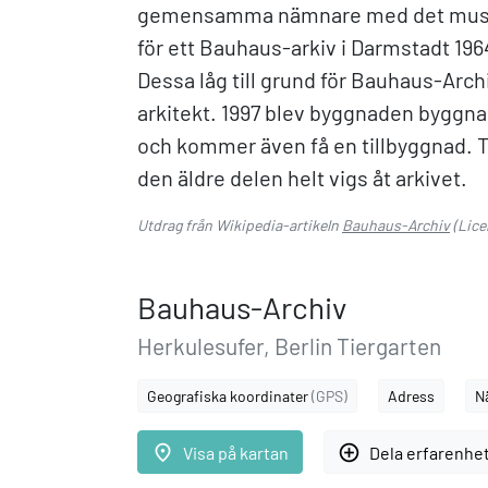
gemensamma nämnare med det museum
för ett Bauhaus-arkiv i Darmstadt 19
Dessa låg till grund för Bauhaus-Arch
arkitekt. 1997 blev byggnaden bygg
och kommer även få en tillbyggnad.
den äldre delen helt vigs åt arkivet.
Utdrag från Wikipedia-artikeln
Bauhaus-Archiv
(Lice
Bauhaus-Archiv
Herkulesufer, Berlin Tiergarten
Geografiska koordinater
(GPS)
Adress
N
place
add_circle_outline
Visa på kartan
Dela erfarenhe