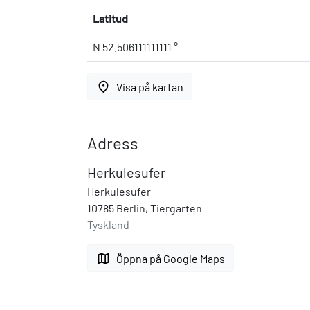
Latitud
N 52.506111111111 °
place
Visa på kartan
Adress
Herkulesufer
Herkulesufer
10785 Berlin, Tiergarten
Tyskland
map
Öppna på Google Maps