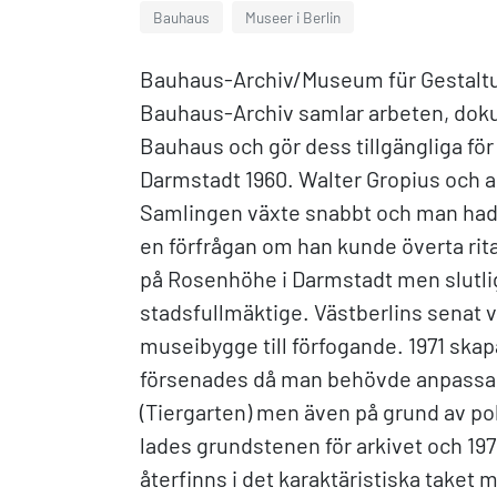
Bauhaus
Museer i Berlin
Bauhaus-Archiv/Museum für Gestaltu
Bauhaus-Archiv samlar arbeten, doku
Bauhaus och gör dess tillgängliga fö
Darmstadt 1960. Walter Gropius och 
Samlingen växte snabbt och man hade
en förfrågan om han kunde överta ri
på Rosenhöhe i Darmstadt men slutli
stadsfullmäktige. Västberlins senat v
museibygge till förfogande. 1971 skapa
försenades då man behövde anpassa 
(Tiergarten) men även på grund av po
lades grundstenen för arkivet och 197
återfinns i det karaktäristiska taket 