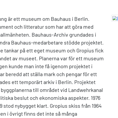
ng är ett museum om Bauhaus i Berlin.
ment och litteratur som har att göra med
r allmänheten. Bauhaus-Archiv grundades i
andra Bauhaus-medarbetare stödde projektet.
 tankar på ett eget museum och Gropius fick
tandet av museet. Planerna var för ett museum
gen kunde man inte få igenom projektet i
ar beredd att ställa mark och pengar för ett
des ett temporärt arkiv i Berlin. Projektet
byggplanerna till området vid Landwehrkanal
litiska beslut och ekonomiska aspekter. 1976
9 stod nybygget klart. Gropius skiss från 1964
men i övrigt finns det inte så många