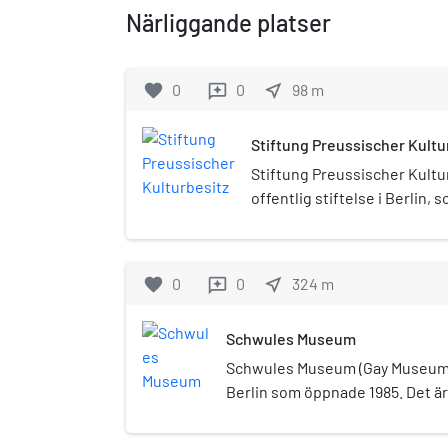
Närliggande platser
favorite
0
0
near_me
98
m
reviews
Stiftung Preussischer Kultu
Stiftung Preussischer Kultur
offentlig stiftelse i Berlin
en lag i Förbundsrepubliken 
kulturarvet från den tidigar
Stiftelsen har översyn över 
favorite
0
0
near_me
324
m
reviews
inklusive samtliga Berlins s
ansvarar inför, och dess ver
Schwules Museum
Förbundsrepublikens regeri
delstaternas regeringar.
Schwules Museum (Gay Museum)
Berlin som öppnade 1985. Det är
gaymuseum och är fortfarande u
homosexuell historia som sträcker