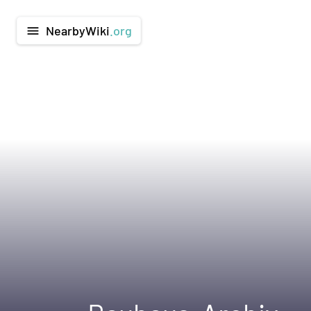
NearbyWiki
.org
menu