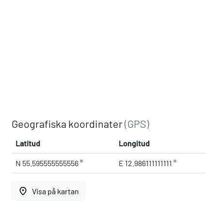
Geografiska koordinater
(GPS)
Latitud
Longitud
N 55.595555555556 °
E 12.986111111111 °
place
Visa på kartan