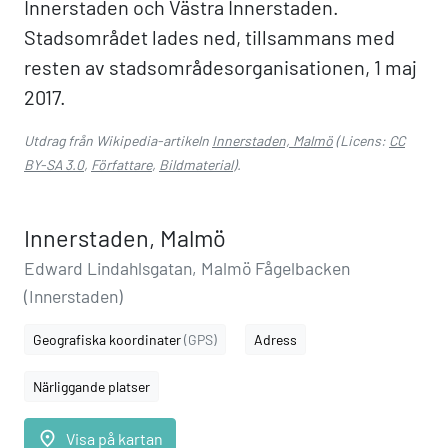
Innerstaden och Västra Innerstaden.
Stadsområdet lades ned, tillsammans med
resten av stadsområdesorganisationen, 1 maj
2017.
Utdrag från Wikipedia-artikeln
Innerstaden, Malmö
(Licens:
CC
BY-SA 3.0
,
Författare
,
Bildmaterial
).
Innerstaden, Malmö
Edward Lindahlsgatan, Malmö Fågelbacken
(Innerstaden)
Geografiska koordinater
(GPS)
Adress
Närliggande platser
place
Visa på kartan