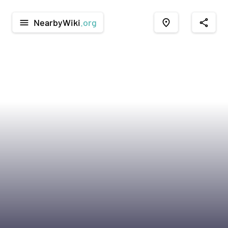
NearbyWiki
.org
menu
place
share