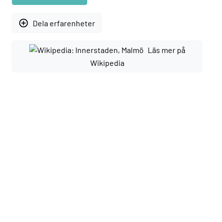
add_circle_outline
Dela erfarenheter
Läs mer på
Wikipedia