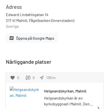
Adress
Edward Lindahlsgatan 14
217 41 Malmö, Fågelbacken (Innerstaden)
Sverige
map
Öppna på Google Maps
Närliggande platser
favorite
0
0
near_me
139
m
reviews
Helgeandskyrkan, Malmö
Helgeandskyrkan är en
kyrkobyggnad i Malmö. Den
navigate_next