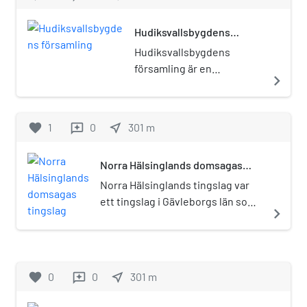
Hudiksvallsbygdens
församling
Hudiksvallsbygdens
församling är en
navigate_next
församling i Hälsinglands
norra kontrakt i Uppsala
stift. Församlingen ligger i
favorite
1
0
near_me
301
m
reviews
Hudiksvalls kommun i
Gävleborgs län.
Norra Hälsinglands domsagas
Församlingen utgör ett
tingslag
eget pastorat.
Norra Hälsinglands tingslag var
ett tingslag i Gävleborgs län som
navigate_next
omfattade nordöstra Hälsingland.
Tingsplats var Hudiksvall.
Tingslaget bildades 1948 genom
sammanslagning av Hudiksvalls,
favorite
0
0
near_me
301
m
reviews
Forsa och Bergsjö tingslag och
Delsbo tingslag. Tingslaget