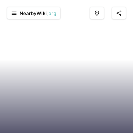
NearbyWiki
.org
menu
place
share