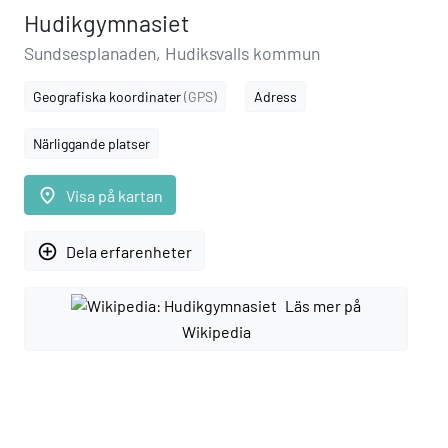
Hudikgymnasiet
Sundsesplanaden, Hudiksvalls kommun
Geografiska koordinater
(GPS)
Adress
Närliggande platser
place
Visa på kartan
add_circle_outline
Dela erfarenheter
Läs mer på
Wikipedia