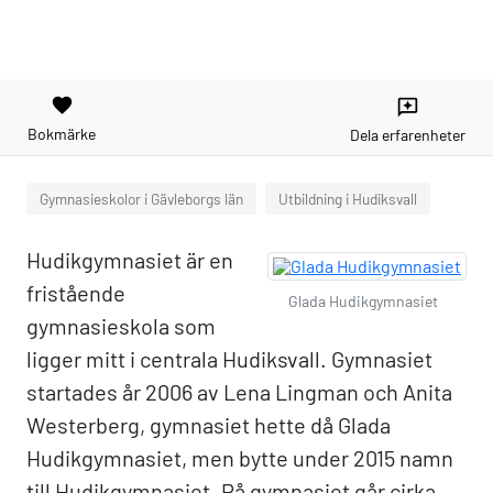
favorite
reviews
Bokmärke
Dela erfarenheter
Gymnasieskolor i Gävleborgs län
Utbildning i Hudiksvall
Hudikgymnasiet är en
fristående
Glada Hudikgymnasiet
gymnasieskola som
ligger mitt i centrala Hudiksvall. Gymnasiet
startades år 2006 av Lena Lingman och Anita
Westerberg, gymnasiet hette då Glada
Hudikgymnasiet, men bytte under 2015 namn
till Hudikgymnasiet. På gymnasiet går cirka