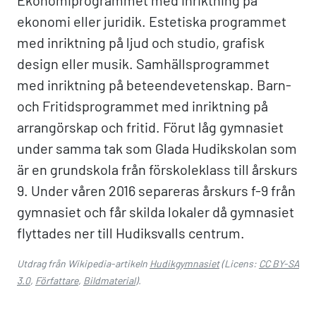
Ekonomiprogrammet med inriktning på
ekonomi eller juridik. Estetiska programmet
med inriktning på ljud och studio, grafisk
design eller musik. Samhällsprogrammet
med inriktning på beteendevetenskap. Barn-
och Fritidsprogrammet med inriktning på
arrangörskap och fritid. Förut låg gymnasiet
under samma tak som Glada Hudikskolan som
är en grundskola från förskoleklass till årskurs
9. Under våren 2016 separeras årskurs f-9 från
gymnasiet och får skilda lokaler då gymnasiet
flyttades ner till Hudiksvalls centrum.
Utdrag från Wikipedia-artikeln
Hudikgymnasiet
(Licens:
CC BY-SA
3.0
,
Författare
,
Bildmaterial
).