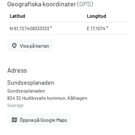
Geografiska koordinater
(GPS)
Latitud
Longitud
N 61.727408333333 °
E 17.1074 °
place
Visa på kartan
Adress
Sundsesplanaden
Sundsesplanaden
824 32 Hudiksvalls kommun, Kålhagen
Sverige
map
Öppna på Google Maps