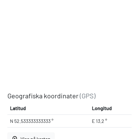
Geografiska koordinater
(GPS)
Latitud
Longitud
N 52.533333333333 °
E 13.2 °
place
Visa på kartan