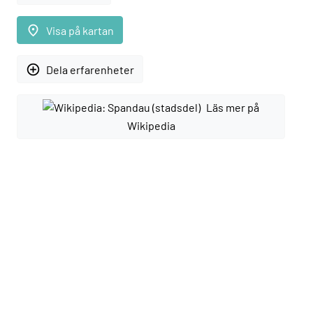
place
Visa på kartan
add_circle_outline
Dela erfarenheter
Läs mer på
Wikipedia