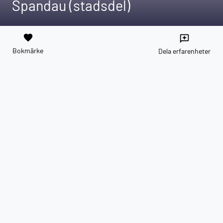
Spandau (stadsdel)
favorite
reviews
Bokmärke
Dela erfarenheter