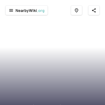
NearbyWiki
.org
menu
place
share