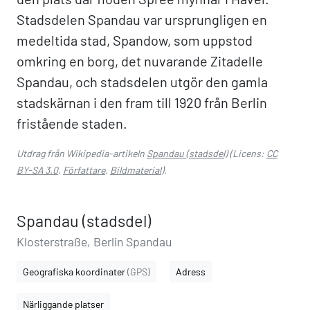
Stadsdelen Spandau var ursprungligen en
medeltida stad, Spandow, som uppstod
omkring en borg, det nuvarande Zitadelle
Spandau, och stadsdelen utgör den gamla
stadskärnan i den fram till 1920 från Berlin
fristående staden.
Utdrag från Wikipedia-artikeln
Spandau (stadsdel)
(Licens:
CC
BY-SA 3.0
,
Författare
,
Bildmaterial
).
Spandau (stadsdel)
Klosterstraße, Berlin Spandau
Geografiska koordinater
(GPS)
Adress
Närliggande platser