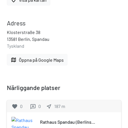
Adress
Klosterstraße 38
13581 Berlin, Spandau
Tyskland
map
Öppna på Google Maps
Närliggande platser
favorite
0
0
near_me
187
m
reviews
Rathaus Spandau (Berlins
tunnelbana)