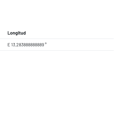
Longitud
E 13.283888888889 °