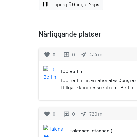
map
Öppna på Google Maps
Närliggande platser
favorite
0
0
near_me
434
m
reviews
ICC Berlin
ICC Berlin, Internationales Congres
tidigare kongresscentrum i Berlin, 
Westend. ICC stod klart i Västberlin 
byggande och är en av världens stö
Arkitekter var Ralf Schüler och Urs
favorite
0
0
near_me
720
m
reviews
var och är en omdebatterad byggnad 
arkitektur och kallas i folkmun "rym
Halensee (stadsdel)
de största byggprojekten någonsin 