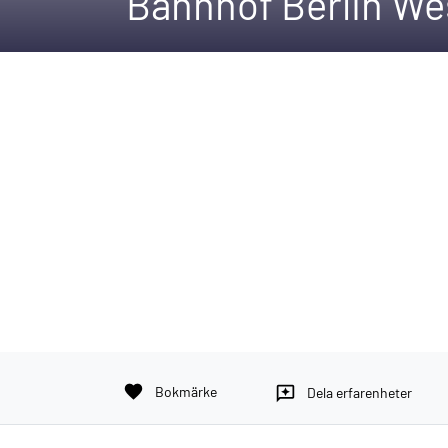
Bahnhof Berlin We
favorite
Bokmärke
reviews
Dela erfarenheter