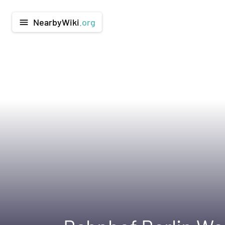
NearbyWiki
.org
menu